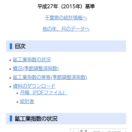
平成27年（2015年）基準
千葉県の統計情報へ
他の年、月のデータへ
目次
鉱工業指数の状況
概況(季節調整済指数)
鉱工業指数の推移(季節調整済指数)
資料のダウンロード
月報（PDFファイル）
統計表
鉱工業指数
の状況