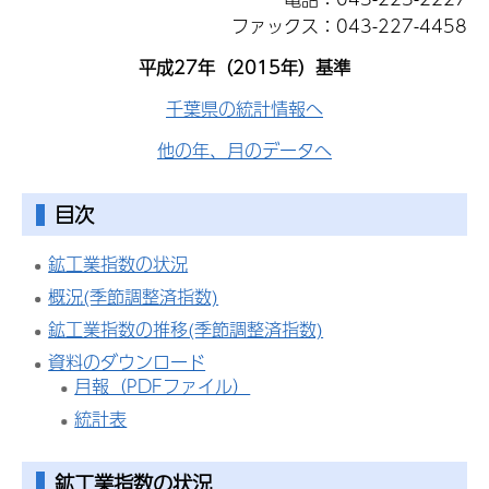
ファックス：043-227-4458
平成27年（2015年）基準
千葉県の統計情報へ
他の年、月のデータへ
目次
鉱工業指数の状況
概況(季節調整済指数)
鉱工業指数の推移(季節調整済指数)
資料のダウンロード
月報（PDFファイル）
統計表
鉱工業指数
の状況