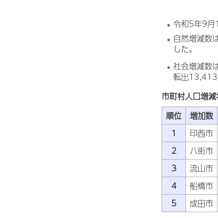
令和5年9月
自然増減数は-
した。
社会増減数は1
転出13,41
市町村人口増減
順位
増加数
1
印西市
2
八街市
3
流山市
4
船橋市
5
成田市