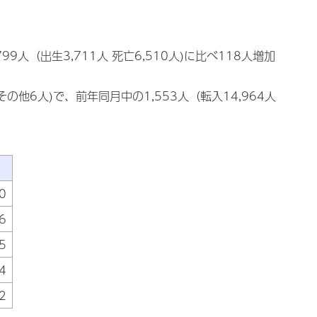
799人（出生3,711人 死亡6,510人)に比べ118人増加
 その他6人)で、前年同月中の1,553人（転入14,964人
0
6
5
4
2