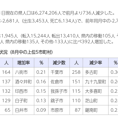
1日現在の県人口は6,274,206人で前月より736人減少した。
2,681人（出生3,453人 死亡6,134人)で、前年同月中の-2,
,945人（転入15,244人 転出13,410人 県内の移動105人
3人 県内の移動135人 その他-133人)に比べ392人増加した。
状況（8月中の上位5市町村）
人
増加率
％
減少数
人
減少率
％
164
八街市
0.21
千葉市
258
多古町
0.3
137
酒々井町
0.16
佐倉市
151
九十九里町
0.2
132
印西市
0.15
我孫子市
115
大多喜町
0.2
129
白子町
0.13
銚子市
110
芝山町
0.2
65
白井市
0.09
市原市
87
鋸南町
0.2