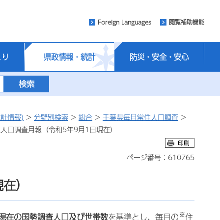
Foreign Languages
閲覧補助機能
くり
県政情報・統計
防災・安全・安心
計情報)
>
分野別検索
>
総合
>
千葉県毎月常住人口調査
>
住人口調査月報（令和5年9月1日現在）
ページ番号：610765
現在）
※
日現在の国勢調査人口及び世帯数
を基準とし、毎月の
住