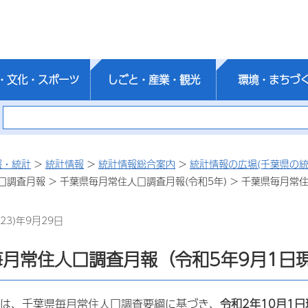
・文化・スポーツ
しごと・産業・観光
環境・まちづ
報・統計
>
統計情報
>
統計情報総合案内
>
統計情報の広場(千葉県の統
調査月報 > 千葉県毎月常住人口調査月報(令和5年) > 千葉県毎月常
23)年9月29日
毎月常住人口調査月報（令和5年9月1日
は、千葉県毎月常住人口調査要綱に基づき、
令和2年10月1