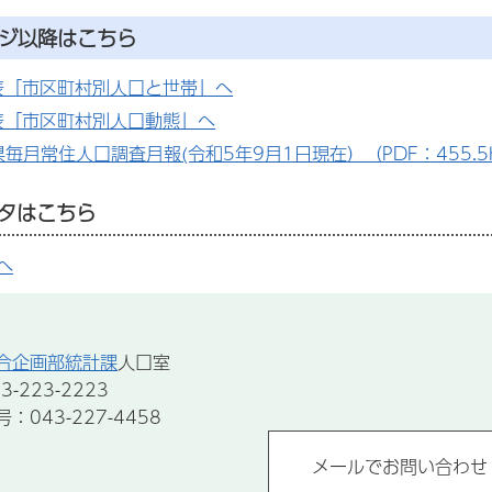
ージ以降はこちら
表「市区町村別人口と世帯」へ
表「市区町村別人口動態」へ
毎月常住人口調査月報(令和5年9月1日現在）（PDF：455.5
タはこちら
へ
合企画部統計課
人口室
-223-2223
043-227-4458