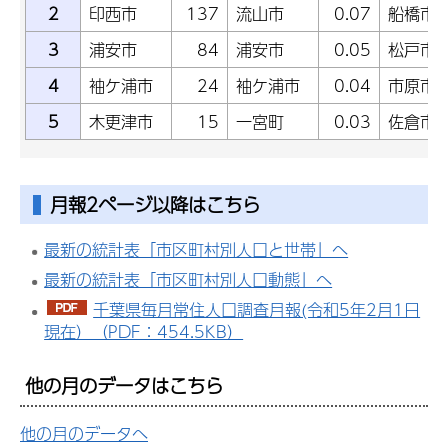
2
印西市
137
流山市
0.07
船橋市
3
浦安市
84
浦安市
0.05
松戸市
4
袖ケ浦市
24
袖ケ浦市
0.04
市原市
5
木更津市
15
一宮町
0.03
佐倉市
月報2ページ以降はこちら
最新の統計表「市区町村別人口と世帯」へ
最新の統計表「市区町村別人口動態」へ
千葉県毎月常住人口調査月報(令和5年2月1日
現在）（PDF：454.5KB）
他の月のデータはこちら
他の月のデータへ