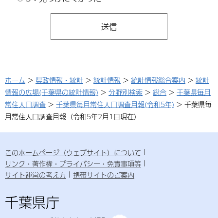
ホーム
>
県政情報・統計
>
統計情報
>
統計情報総合案内
>
統計
情報の広場(千葉県の統計情報)
>
分野別検索
>
総合
>
千葉県毎月
常住人口調査
>
千葉県毎月常住人口調査月報(令和5年)
> 千葉県毎
月常住人口調査月報（令和5年2月1日現在）
このホームページ（ウェブサイト）について
リンク・著作権・プライバシー・免責事項等
サイト運営の考え方
携帯サイトのご案内
千葉県庁