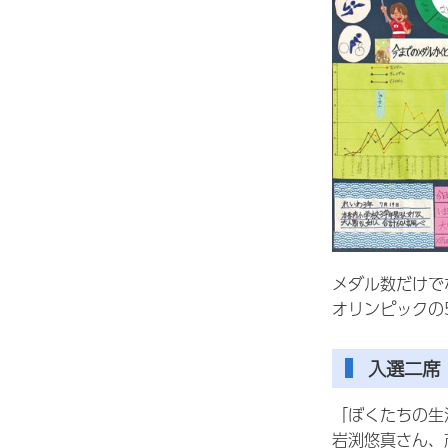
メダル数だけで
オリンピックの
入選二席
「ぼくたちの生
岩渕悠真さん、