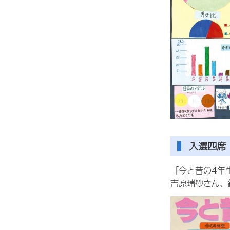
入選四席
「今と昔の4年
吉原瑞紗さん、