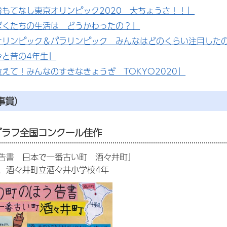
おもてなし東京オリンピック2020 大ちょうさ！！」
ぼくたちの生活は どうかわったの？」
オリンピック＆パラリンピック みんなはどのくらい注目した
今と昔の4年生」
えて！みんなのすきなきょうぎ TOKYO2020」
事賞）
グラフ全国コンクール佳作
告書 日本で一番古い町 酒々井町」
、酒々井町立酒々井小学校4年