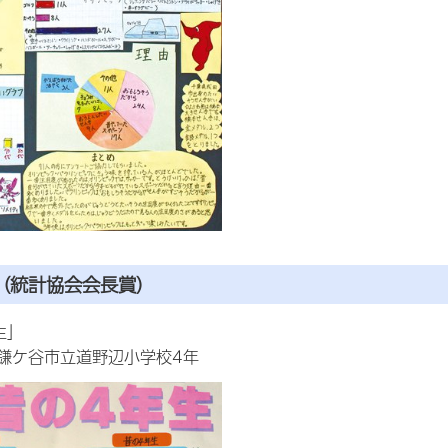
（統計協会会長賞）
生」
鎌ケ谷市立道野辺小学校4年