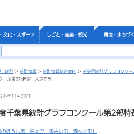
・文化・スポーツ
しごと・産業・観光
環境・まちづ
報・統計
>
統計情報
>
統計情報総合案内
>
千葉県統計グラフコンクー
クール第2部特選・入選作品
24)年11月20日
年度千葉県統計グラフコンクール第2部特
町のほう告書 日本で一番古い町 酒々井町」