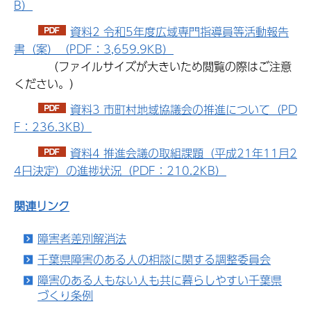
B）
資料2 令和5年度広域専門指導員等活動報告
書（案）（PDF：3,659.9KB）
（ファイルサイズが大きいため閲覧の際はご注意
ください。）
資料3 市町村地域協議会の推進について（PD
F：236.3KB）
資料4 推進会議の取組課題（平成21年11月2
4日決定）の進捗状況（PDF：210.2KB）
関連リンク
障害者差別解消法
千葉県障害のある人の相談に関する調整委員会
障害のある人もない人も共に暮らしやすい千葉県
づくり条例