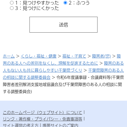
1：見つけやすかった
2：ふつう
3：見つけにくかった
ホーム
>
くらし・福祉・健康
>
福祉・子育て
>
障害者(児)
>
障
害のある人への差別をなくし、理解を促進するために
>
障害のある
人もない人も共に暮らしやすい千葉県づくり
>
千葉県障害のある人
の相談に関する調整委員会
> 令和6年度議事録・会議資料等(千葉県
障害者差別解消支援地域協議会及び千葉県障害のある人の相談に関
する調整委員会)
このホームページ（ウェブサイト）について
リンク・著作権・プライバシー・免責事項等
サイト運営の考え方
携帯サイトのご案内