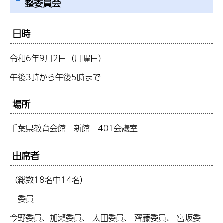
整委員会
日時
令和6年9月2日（月曜日）
午後3時から午後5時まで
場所
千葉県教育会館 新館 401会議室
出席者
（総数18名中14名）
委員
今野委員、加瀨委員、 太田委員、 齊藤委員、 宮坂委