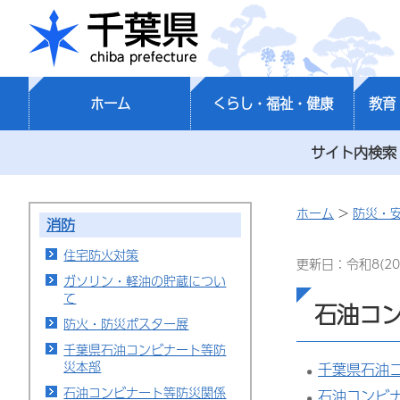
千葉県
ホーム
くらし・福祉・健康
教育
サイト内検索
ホーム
>
防災・
消防
住宅防火対策
更新日：令和8(20
ガソリン・軽油の貯蔵につい
て
石油コ
防火・防災ポスター展
千葉県石油コンビナート等防
災本部
千葉県石油
石油コンビナート等防災関係
石油コンビ