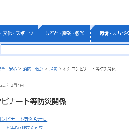
・文化・スポーツ
しごと・産業・観光
環境・まちづ
安全・安心
>
消防・救急
>
消防
> 石油コンビナート等防災関係
26)年2月4日
ンビナート等防災関係
コンビナート等防災計画
ナート等特別防災区域