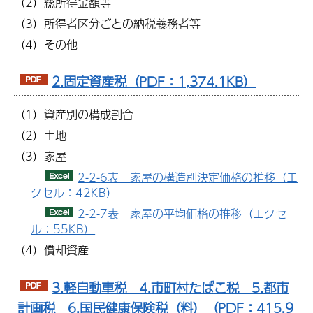
（2）総所得金額等
（3）所得者区分ごとの納税義務者等
（4）その他
2.固定資産税（PDF：1,374.1KB）
（1）資産別の構成割合
（2）土地
（3）家屋
2-2-6表 家屋の構造別決定価格の推移（エ
クセル：42KB）
2-2-7表 家屋の平均価格の推移（エクセ
ル：55KB）
（4）償却資産
3.軽自動車税 4.市町村たばこ税 5.都市
計画税 6.国民健康保険税（料）（PDF：415.9