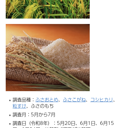
調査品種：
ふさおとめ
、
ふさこがね
、
コシヒカリ
、
粒すけ
、ふさのもち
調査月：5月から7月
調査日（令和8年）：5月20日、6月1日、6月15