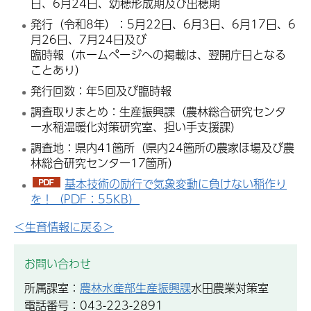
日、6月24日、幼穂形成期及び出穂期
発行（令和8年）：5月22日、6月3日、6月17日、6
月26日、7月24日及び
臨時報（ホームページへの掲載は、翌開庁日となる
ことあり）
発行回数：年5回及び臨時報
調査取りまとめ：生産振興課（農林総合研究センタ
ー水稲温暖化対策研究室、担い手支援課）
調査地：県内41箇所（県内24箇所の農家ほ場及び農
林総合研究センター17箇所）
基本技術の励行で気象変動に負けない稲作り
を！（PDF：55KB）
＜生育情報に戻る＞
お問い合わせ
所属課室：
農林水産部生産振興課
水田農業対策室
電話番号：043-223-2891