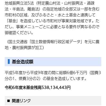
地域振興立法5法（特定農山村法・山村振興法・過疎
法・半島法、離島法）の指定地域の全部又は一部を含む
市町村の区域、及びふるさと・水と土基金と連携して
「基金」を造成している市町村が事業対象地域です。た
だし、事業メニューごとに必要となる要件が異なるので
御確認ください。
（国土交通省「国土数値情報行政区域データ」を元に農
地・農村振興課が加工）
基金造成額
平成5年度から平成9年度の間に総額6億6千万円（国費3
分の1、県費3分の2）の基金を造成しています。
令和6年度末基金残高538,134,443円
関連リンク