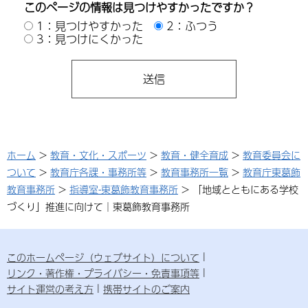
このページの情報は見つけやすかったですか？
1：見つけやすかった
2：ふつう
3：見つけにくかった
ホーム
>
教育・文化・スポーツ
>
教育・健全育成
>
教育委員会に
ついて
>
教育庁各課・事務所等
>
教育事務所一覧
>
教育庁東葛飾
教育事務所
>
指導室-東葛飾教育事務所
> 「地域とともにある学校
づくり」推進に向けて│東葛飾教育事務所
このホームページ（ウェブサイト）について
リンク・著作権・プライバシー・免責事項等
サイト運営の考え方
携帯サイトのご案内