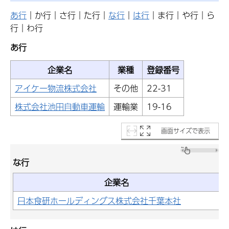
あ行
｜か行｜さ行｜た行｜
な行
｜
は行
｜ま行｜や行｜ら
行｜わ行
あ行
企業名
業種
登録番号
アイケー物流株式会社
その他
22-31
株式会社池田自動車運輸
運輸業
19-16
画面サイズで表示
な行
企業名
日本食研ホールディングス株式会社千葉本社