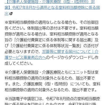
【介護老人保健施設・介護医療院（II型・II型特別）対
象】令和7年8月から適用となる室料相当額控除に係る届
出
※室料相当額控除の適用なしとなる場合も、その旨御回
答ください。体制届出等の添付は不要です。室料相当額
控除が適用となる場合は、室料相当額控除が適用となる
旨の「介護給付費算定に係る体制等に関する届出書」及
び「介護給付費算定に係る体制等状況一覧表」の添付が
必要となりますので、
加算等に関する届出について｜介
護サービス事業者の方へ
のページからダウンロードし作
成してください。
※介護老人保健施設・介護医療院ともにユニット型は室
料相当額控除の適用の対象外となるため、届出不要で
す。また、介護医療院（I型・I型特別）についても、室料
相当額控除の適用の対象外となるため、届出不要です。
※当該電子申請窓口は、令和7年8月時点の室料相当額控
除に係る届出を目的としたものです。令和7年8月以降、