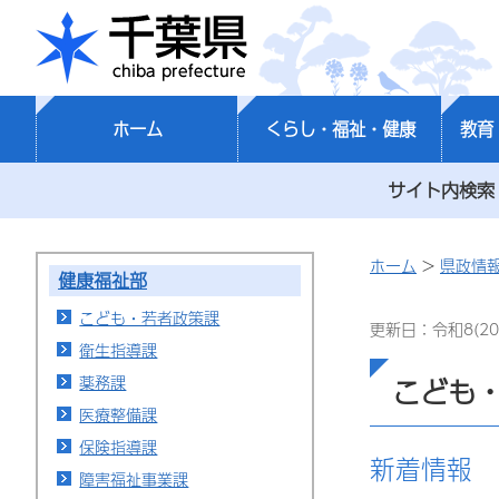
千葉県
ホーム
くらし・福祉・健康
教育
サイト内検索
ホーム
>
県政情
健康福祉部
こども・若者政策課
更新日：令和8(20
衛生指導課
薬務課
こども
医療整備課
保険指導課
新着情報
障害福祉事業課