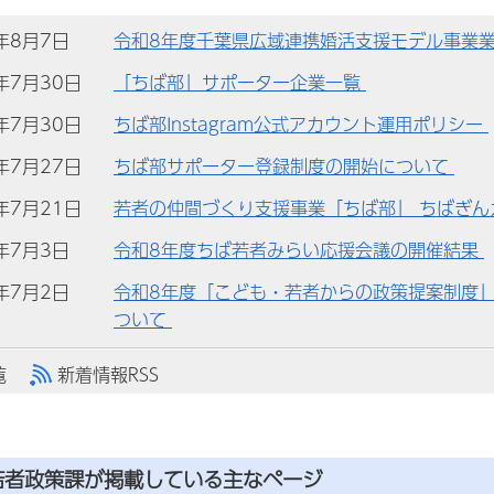
)年8月7日
令和8年度千葉県広域連携婚活支援モデル事業
)年7月30日
「ちば部」サポーター企業一覧
)年7月30日
ちば部Instagram公式アカウント運用ポリシー
)年7月27日
ちば部サポーター登録制度の開始について
)年7月21日
若者の仲間づくり支援事業「ちば部」 ちばぎ
)年7月3日
令和8年度ちば若者みらい応援会議の開催結果
)年7月2日
令和8年度「こども・若者からの政策提案制度
ついて
覧
新着情報RSS
若者政策課
が掲載している主なページ