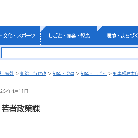
・文化・スポーツ
しごと・産業・観光
環境・まちづ
報・統計
>
組織・行財政
>
組織・職員
>
組織としごと
>
知事部局本
26)年4月11日
・若者政策課