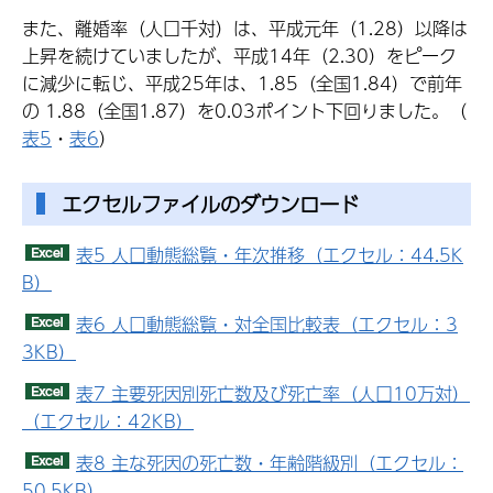
また、離婚率（人口千対）は、平成元年（1.28）以降は
上昇を続けていましたが、平成14年（2.30）をピーク
に減少に転じ、平成25年は、1.85（全国1.84）で前年
の 1.88（全国1.87）を0.03ポイント下回りました。（
表5
・
表6
）
エクセルファイルのダウンロード
表5 人口動態総覧・年次推移（エクセル：44.5K
B）
表6 人口動態総覧・対全国比較表（エクセル：3
3KB）
表7 主要死因別死亡数及び死亡率（人口10万対）
（エクセル：42KB）
表8 主な死因の死亡数・年齢階級別（エクセル：
50.5KB）