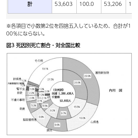
計
53,603
100.0
53,206
100
※各項目で小数第2位を四捨五入しているため、合計が1
00％にならない。
図3 死因別死亡割合・対全国比較