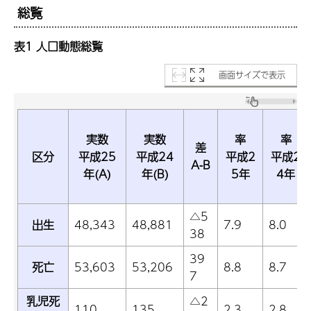
総覧
表1 人口動態総覧
画面サイズで表示
実数
実数
率
率
差
区分
平成25
平成24
平成2
平成2
A-B
年(A)
年(B)
5年
4年
△5
出生
48,343
48,881
7.9
8.0
38
39
死亡
53,603
53,206
8.8
8.7
7
乳児死
△2
110
135
2.3
2.8