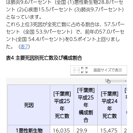
は肺炎9.6パーセント（全国 (1)悪性新生物28.8パーセ
ント (2)心疾患15.5パーセント (3)肺炎9.7パーセント）
となっています。
これら上位3死因が全死亡数に占める割合は、57.5パー
セント（全国 53.9パーセント）で、前年の57.0パーセ
ント(全国 54.4パーセント)を0.5ポイント上回りまし
た。（
表7
）
表4 主要死因別死亡数及び構成割合
画面サイズで表示
[千葉県]
[千
[千葉県]
[千葉県]
平成25
平
平成25
平成24
死因
年
年
年
構成割
構
死亡数
死亡数
合
1悪性新生物
16,035
29.9
15,475
29.