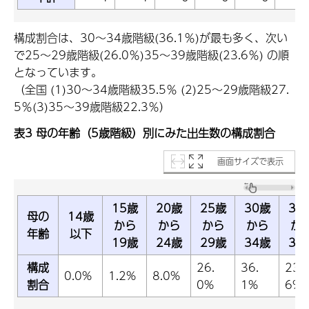
構成割合は、30～34歳階級(36.1％)が最も多く、次い
で25～29歳階級(26.0％)35～39歳階級(23.6％) の順
となっています。
（全国 (1)30～34歳階級35.5％ (2)25～29歳階級27.
5％(3)35～39歳階級22.3％）
表3 母の年齢（5歳階級）別にみた出生数の構成割合
画面サイズで表示
15歳
20歳
25歳
30歳
35
母の
14歳
から
から
から
から
か
年齢
以下
19歳
24歳
29歳
34歳
39
構成
26.
36.
23.
0.0%
1.2%
8.0%
割合
0%
1%
6%