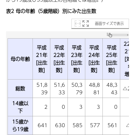
表2 母の年齢（5歳階級）別にみた出生数
画面サイズで表示
22年
平成
平成
平成
平成
平成
21
21年
22年
23年
24年
25年
母の年齢
[対
[出生
[出生
[出生
[出生
[出生
年
数]
数]
数]
数]
数]
増減
51,8
51,6
50,3
48,8
48,3
総数
△20
39
33
79
81
43
14歳以
2
0
3
3
0
△
下
15歳か
641
630
585
577
561
△1
ら19歳