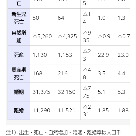
亡
5
新生児
△1
50
64
1.0
1.3
死亡
4
自然増
△9
△5,260
△4,325
△0.9
△0.7
加
35
△2
死産
1,130
1,153
22.9
23.0
3
周産期
△4
168
216
3.5
4.4
死亡
8
△7
婚姻
31,375
32,150
5.1
5.3
75
△2
離婚
11,290
11,521
1.85
1.88
31
注1）出生・死亡・自然増加・婚姻・離婚率は人口千