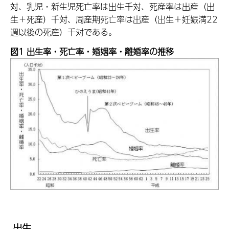
対、乳児・新生児死亡率は出生千対、死産率は出産（出
生＋死産）千対、周産期死亡率は出産（出生＋妊娠満22
週以後の死産）千対である。
図1
出生率・死亡率・婚姻率・離婚率の推移
出生