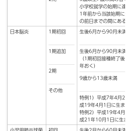
小学校就学の始期に達す
1年前から当該始期に達
の前日までの間にある者
日本脳炎
1期初回
生後6月から90月未満
1期追加
生後6月から90月未満
（1期初回接種終了後お
年おく）
2期
9歳から13歳未満
その他
特例1）平成7年4月2日
成19年4月1日に生まれ
特例2）平成19年4月2
成21年10月1日に生ま
小児用肺炎球菌
初回
生後2月から60月未満