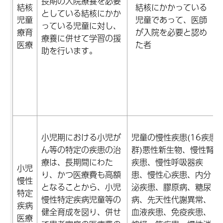
長期の入院療養を必要
結核
結核にかかっている
としている結核にかか
児童
児童であって、医師
っている児童に対し、
療育
が入院を必要と認め
療養に併せて学習の援
医療
た者
助を行います。
小児期における小児が
児童の慢性疾患(16疾患
ん等の特定の疾患の治
群)悪性新生物、慢性腎
療は、長期間にわた
疾患、慢性呼吸器疾
小児
り、かつ医療費も高額
患、慢性心疾患、内分
慢性
となることから、小児
泌疾患、膠原病、糖尿
特定
慢性特定疾病児童等の
病、先天性代謝異常、
疾病
健全育成を図り、併せ
血液疾患、免疫疾患、
医療