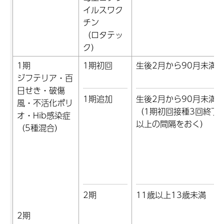
イルスワク
チン
（ロタテッ
ク）
1期
1期初回
生後2月から90月未満
ジフテリア・百
日せき・破傷
1期追加
生後2月から90月未満
風・不活化ポリ
（1期初回接種3回終了
オ・Hib感染症
以上の間隔をおく）
（5種混合）
2期
11歳以上13歳未満
2期