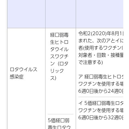
令和2(2020)年8月1
経口弱毒
まれた、次のアとイに該
生ヒトロ
者(使用するワクチンに
タウイル
対象者・回数・接種量が
スワクチ
で注意する)
ン（ロタ
ロタウイルス
リック
感染症
ア 経口弱毒生ヒトロタ
ス）
ワクチンを使用する場合
6週0日後から24週0日
イ 5価経口弱毒生ロタ
ワクチンを使用する場合
6週0日後から32週0日
5価経口弱
毒生ロタウ