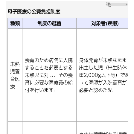
母子医療の公費負担制度
種類
制度の趣旨
対象者(疾患)
養育のため病院に入院
身体発育が未熟なまま
未熟
することを必要とする
出生した児（出生時体
児養
未熟児に対し、その養
重2,000g以下等）であ
育医
育に必要な医療費の給
って医師が入院養育が
療
付を行います。
必要と認めた児