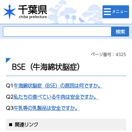
検索・メニュ
千葉県
ー
ページ番号：4325
BSE（牛海綿状脳症）
Q1
牛海綿状脳症（BSE）の原因は何ですか。
Q2
私たちの食べている牛肉は安全ですか。
Q3
牛乳等の乳製品は安全ですか。
関連リンク