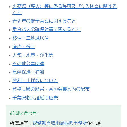
火薬類（煙火）等に係る許可及び立入検査に関する
こと
青少年の健全育成に関すること
乗合バスの確保対策に関すること
移住・二地域居住
産廃・残土
大気・水質・浄化槽
その他公害関連
鳥獣保護・狩猟
砂利・土採取について
資格試験の願書・各種募集案内の配布
千葉県収入証紙の販売
お問い合わせ
所属課室：
総務部香取地域振興事務所
企画課