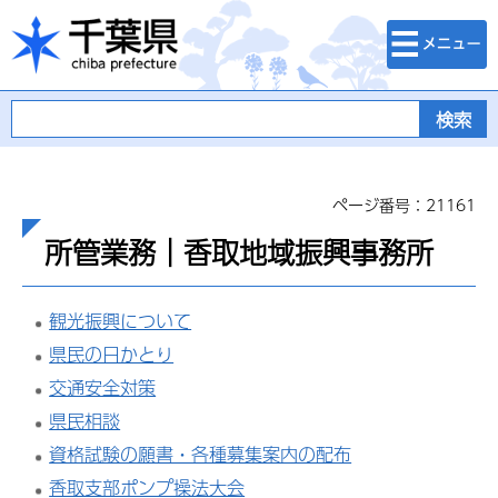
検索・メニュ
千葉県
ー
ページ番号：21161
所管業務｜香取地域振興事務所
観光振興について
県民の日かとり
交通安全対策
県民相談
資格試験の願書・各種募集案内の配布
香取支部ポンプ操法大会