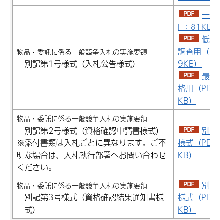
一般
F：81KB）
低入
調査用（PD
物品・委託に係る一般競争入札の実施要領
別記第1号様式（入札公告様式）
9KB）
最低
格用（PDF：
KB）
物品・委託に係る一般競争入札の実施要領
別記第2号様式（資格確認申請書様式）
別記
※添付書類は入札ごとに異なります。ご不
様式（PDF：
明な場合は、入札執行部署へお問い合わせ
KB）
ください。
別記
物品・委託に係る一般競争入札の実施要領
別記第3号様式（資格確認結果通知書様
様式（PDF：
式）
KB）