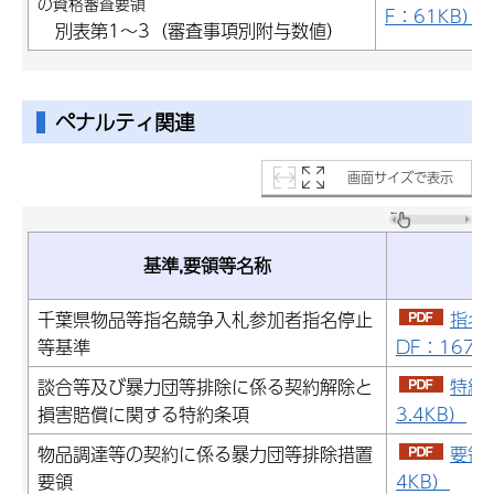
の資格審査要領
F：61KB）
別表第1～3（審査事項別附与数値）
ペナルティ関連
画面サイズで表示
基準,要領等名称
千葉県物品等指名競争入札参加者指名停止
指名
等基準
DF：167.
談合等及び暴力団等排除に係る契約解除と
特約
損害賠償に関する特約条項
3.4KB）
物品調達等の契約に係る暴力団等排除措置
要領（
要領
4KB）