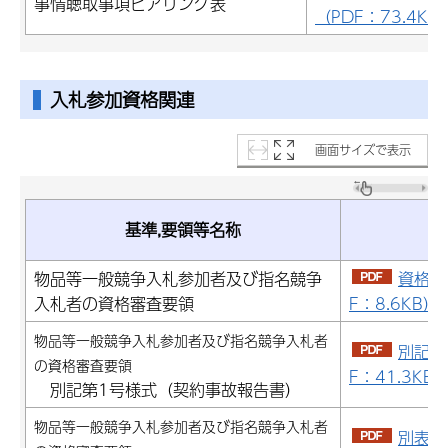
事情聴取事項ヒアリング表
（PDF：73.4KB
入札参加資格関連
画面サイズで表示
基準,要領等名称
P
物品等一般競争入札参加者及び指名競争
資格審
入札者の資格審査要領
F：8.6KB）
物品等一般競争入札参加者及び指名競争入札者
別記第
の資格審査要領
F：41.3KB
別記第1号様式（契約事故報告書）
物品等一般競争入札参加者及び指名競争入札者
別表第