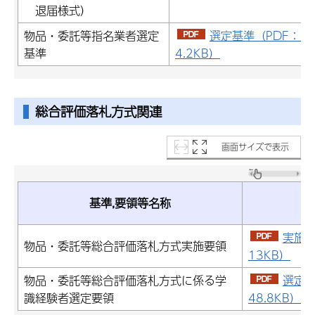
退届様式）
物品・委託等指名業者選定
選定基準（PDF：6
基準
4.2KB）
総合評価落札方式関連
画面サイズで表示
基準,要領等名称
P
実施要
物品・委託等総合評価落札方式実施要領
13KB）
物品・委託等総合評価落札方式に係る学
選定要
識経験者選定要領
48.8KB）