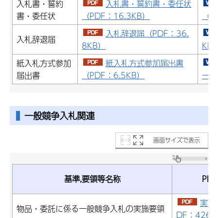
入札書・誓約
入札書・誓約書・委任状
書・委任状
（PDF：16.3KB）
（ワ
入札辞退届（PDF：36.
入札辞退届
8KB）
KB
紙入札方式参加
紙入札方式参加届出書
届出書
（PDF：6.5KB）
ード
一般競争入札関連
画面サイズで表示
基準,要領等名称
PDF
実施
物品・委託に係る一般競争入札の実施要領
DF：426.