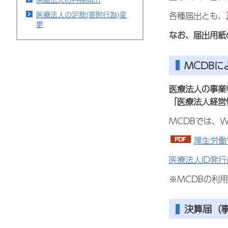
医療法人の定款(寄附行為)変
各種届出とも、
更
なお、届出用紙
MCDB
医療法人の事業
「医療法人経営
MCDBでは、
厚生労働
医療法人ID発
※MCDBの利
決算届（