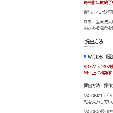
毎会計年度終了
提出された決算
なお、医療法人
由がある場合を
提出方法
MCDB（
※G-MISで
NET上に構築
提出方法・操作
MCDBにログ
報を入力してい
MCDBの操作