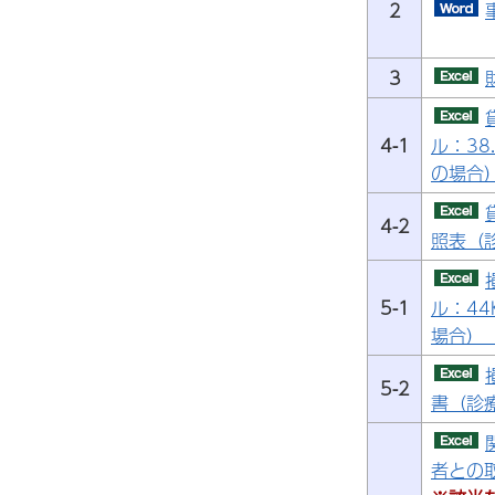
2
3
4-1
ル：38
の場合）
4-2
照表（診
5-1
ル：44
場合）（
5-2
書（診療
者との取