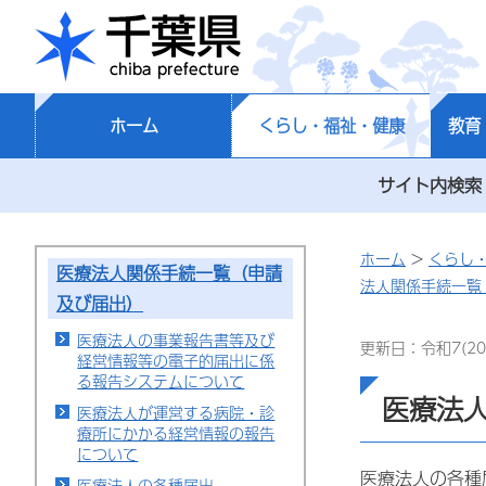
千葉県
ホーム
くらし・福祉・健康
教育
サイト内検索
ホーム
>
くらし
医療法人関係手続一覧（申請
法人関係手続一覧
及び届出）
医療法人の事業報告書等及び
更新日：令和7(20
経営情報等の電子的届出に係
る報告システムについて
医療法
医療法人が運営する病院・診
療所にかかる経営情報の報告
について
医療法人の各種
医療法人の各種届出