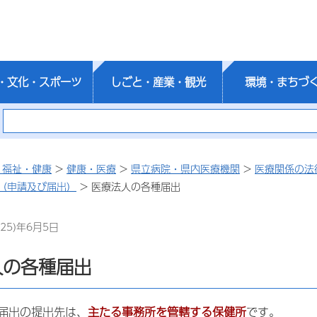
・文化・スポーツ
しごと・産業・観光
環境・まちづ
・福祉・健康
>
健康・医療
>
県立病院・県内医療機関
>
医療関係の法
（申請及び届出）
> 医療法人の各種届出
25)年6月5日
人の各種届出
届出の提出先は、
主たる事務所を管轄する保健所
です。