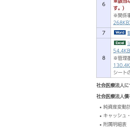
※該当
6
す。）
※関係
268K
7
54.4K
8
※管理
130.4
シート
社会医療法人に
社会医療法人債
純資産変動
キャッシュ
附属明細表