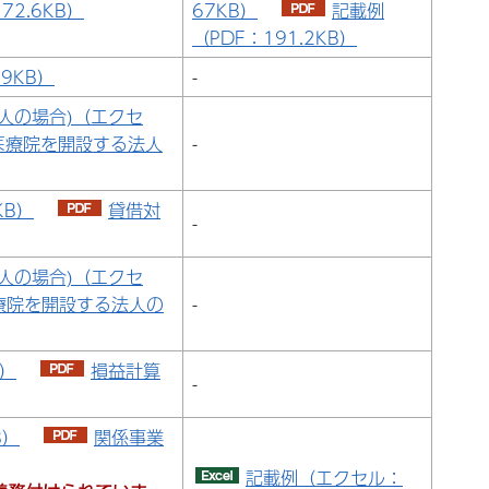
2.6KB）
67KB）
記載例
（PDF：191.2KB）
9KB）
-
人の場合)（エクセ
医療院を開設する法人
-
KB）
貸借対
-
人の場合)（エクセ
療院を開設する法人の
-
B）
損益計算
-
B）
関係事業
記載例（エクセル：