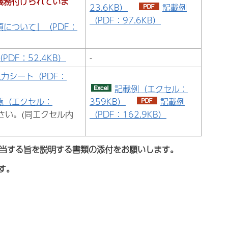
義務付けられていま
23.6KB）
記載例
（PDF：97.6KB）
について」（PDF：
DF：52.4KB）
-
力シート（PDF：
記載例（エクセル：
覧（エクセル：
359KB）
記載例
さい。(同エクセル内
（PDF：162.9KB）
該当する旨を説明する書類の添付をお願いします。
す。