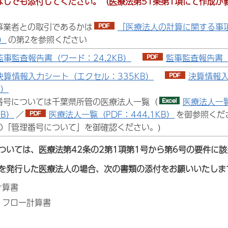
なしでも添付してください。（医療法第51条第1項にて作成が
事業者との取引であるかは
「医療法人の計算に関する事項
B）
の第2を参照ください
監事監査報告書（ワード：24.2KB）
監事監査報告書（P
決算情報入力シート（エクセル：335KB）
決算情報入
B）
番号については千葉県所管の医療法人一覧（
医療法人一
KB）
／
医療法人一覧（PDF：444.1KB）
を御参照くだ
の「管理番号について」を御確認ください。)
ついては、医療法第42条の2第1項第1号から第6号の要件に
を発行した医療法人の場合、次の書類の添付をお願いいたしま
計算書
・フロー計算書