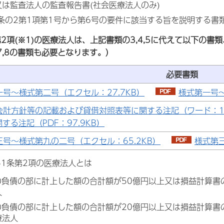
は監査法人の監査報告書(社会医療法人のみ)
条の2第1項第1号から第6号の要件に該当する旨を説明する書類
第2項(※1)の医療法人は、上記書類の3,4,5に代えて以下の
6,7,8の書類も必要となります。）
必要書類
号～様式第二号（エクセル：27.7KB）
様式第一号～
会計方針等の記載および貸借対照表等に関する注記（ワード：16
する注記（PDF：97.9KB）
三号～様式第九の二号（エクセル：65.2KB）
様式第三
51条第2項の医療法人とは
表の負債の部に計上した額の合計額が50億円以上又は損益計算
人
表の負債の部に計上した額の合計額が20億円以上又は損益計算
療法人