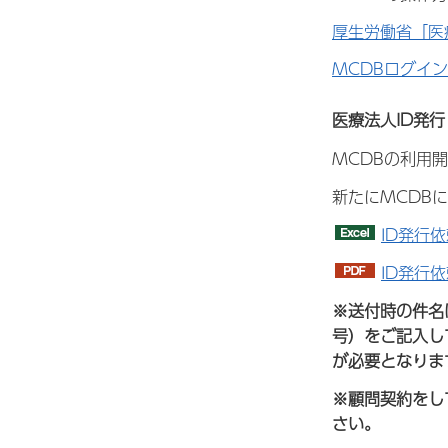
厚生労働省「医
MCDBログイ
医療法人ID発行
MCDBの利用
新たにMCDB
ID発行依
ID発行依
※送付時の件名
号）をご記入し
が必要となりま
※顧問契約をし
さい。