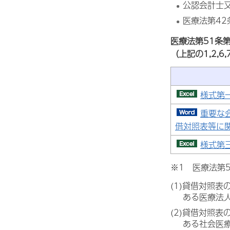
公認会計士又
医療法第42
医療法第51条
（
上記の1,2,
様式第一
重要な
借対照表等に関
様式第
※1 医療法第
(1)貸借対照
ある医療法
(2)貸借対照
ある社会医