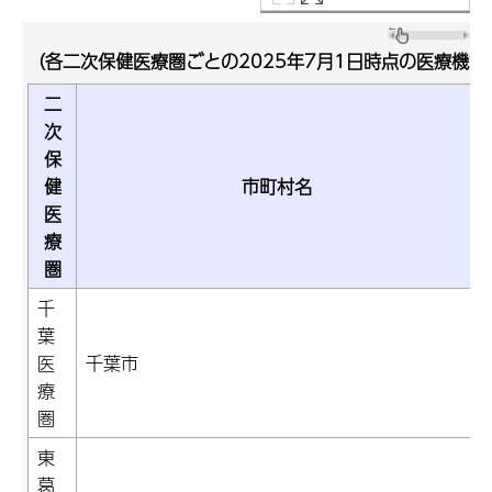
（各二次保健医療圏ごとの2025年7月1日時点の医療機能
二
次
保
健
市町村名
医
療
圏
千
葉
医
千葉市
療
圏
東
葛