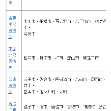
圏
東葛
市川市・船橋市・習志野市・八千代市・鎌ケ谷
南部
市・
医療
浦安市
圏
東葛
北部
松戸市・野田市・柏市・流山市・我孫子市
医療
圏
印旛
成田市・佐倉市・四街道市・八街市・印西市・白
医療
井市・
圏
富里市・酒々井町・栄町
香取
銚子市・旭市・匝瑳市・香取市・神崎町・多古
海匝