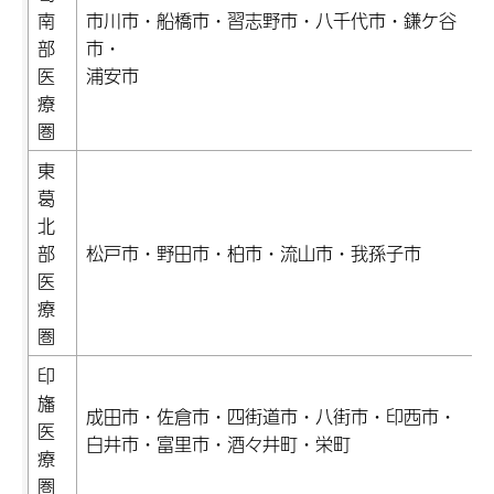
南
市川市・船橋市・習志野市・八千代市・鎌ケ谷
部
市・
医
浦安市
療
圏
東
葛
北
部
松戸市・野田市・柏市・流山市・我孫子市
医
療
圏
印
旛
成田市・佐倉市・四街道市・八街市・印西市・
医
白井市・富里市・酒々井町・栄町
療
圏