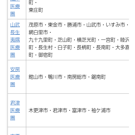
町・
医療
東庄町
圏
山武
茂原市・東金市・勝浦市・山武市・いすみ市・大
長生
網白里市・
夷隅
九十九里町・芝山町・横芝光町・一宮町・睦沢
医療
町・長生村・白子町・長柄町・長南町・大多喜
圏
町・御宿町
安房
医療
館山市・鴨川市・南房総市・鋸南町
圏
君津
医療
木更津市・君津市・富津市・袖ケ浦市
圏