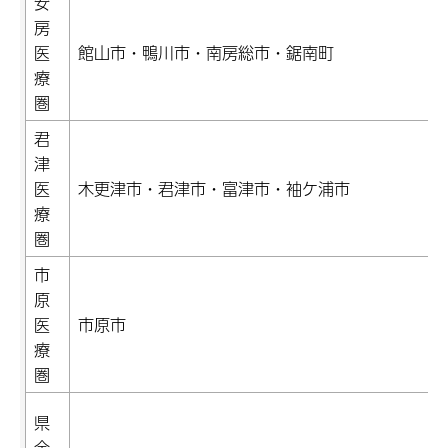
安
房
医
館山市・鴨川市・南房総市・鋸南町
療
圏
君
津
医
木更津市・君津市・富津市・袖ケ浦市
療
圏
市
原
医
市原市
療
圏
県
全