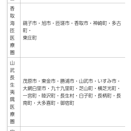
香
取
海
銚子市・旭市・匝瑳市・香取市・神崎町・多古
匝
町・
医
東庄町
療
圏
山
武
長
茂原市・東金市・勝浦市・山武市・いすみ市・
生
大網白里市・九十九里町・芝山町・横芝光町・
夷
一宮町・睦沢町・長生村・白子町・長柄町・長
隅
南町・大多喜町・御宿町
医
療
圏