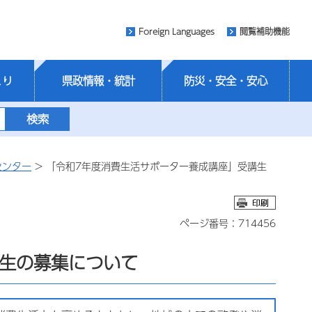
Foreign Languages
閲覧補助機能
くり
県政情報・統計
防災・安全・安心
センター
> 「令和7年度消費生活サポーター養成講座」受講生
ページ番号：714456
講生の募集について