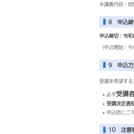
※講義内容・時
8 申込締
申込締切：令和
（申込開始：令
9 申込方
受講を希望する
受講
必ず
受講決定通
申込時にご
10 注意