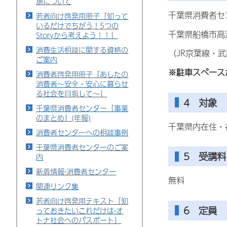
施について
千葉県消費者セ
若者向け啓発用冊子「知って
いるだけでちがう！5つの
千葉県船橋市高瀬
Storyから考えよう！！」
消費生活相談に関する資格の
（JR京葉線・
ご案内
※駐車
スペース
消費者啓発用冊子「あしたの
消費者～安全・安心に暮らせ
る社会を目指して～」
4 対象
千葉県消費者センター「事業
のまとめ」(年報)
千葉県内在住・
消費者センターへの相談事例
千葉県消費者センターのご案
5 受講料
内
新着情報-消費者センター
無料
関連リンク集
若者向け啓発用テキスト「知
6 定員
っておきたいこれだけは-オ
トナ社会へのパスポート」