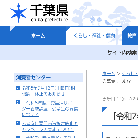
千葉県
ホーム
くらし・福祉・健康
教育
サイト内検索
ホーム
>
くらし
消費者センター
の募集について
令和8年9月12日(土曜日)相
談窓口休止のお知らせ
更新日：令和7(20
「令和8年度消費生活サポー
ター養成講座」受講生の募集
「令和
について
若者向け悪質商法被害防止キ
ャンペーンの実施について