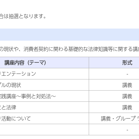
合は抽選となります。
の現状や、消費者契約に関わる基礎的な法律知識等に関する講
講座内容（テーマ）
形式
リエンテーション
-
ブルの現状
講義
実践講座～事例と対処法～
講義
立と法律
講義
り活動について
講義・グループ
-