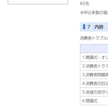
60名
※申込多数の場
7 内容
消費者トラブル
1.開講式・オ
2.消費者トラ
3.消費者問題
4.消費者の自
5.地域の見守
6.閉講式