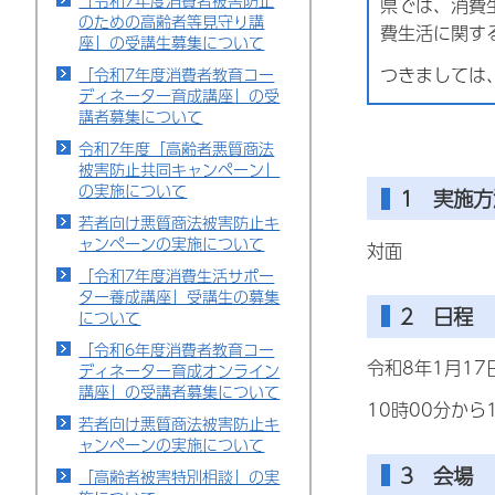
「令和7年度消費者被害防止
県では、消費
のための高齢者等見守り講
費生活に関す
座」の受講生募集について
つきましては
「令和7年度消費者教育コー
ディネーター育成講座」の受
講者募集について
令和7年度「高齢者悪質商法
被害防止共同キャンペーン」
の実施について
1 実施方
若者向け悪質商法被害防止キ
ャンペーンの実施について
対面
「令和7年度消費生活サポー
ター養成講座」受講生の募集
2 日程
について
「令和6年度消費者教育コー
令和8年1月1
ディネーター育成オンライン
講座」の受講者募集について
10時00分から
若者向け悪質商法被害防止キ
ャンペーンの実施について
3 会場
「高齢者被害特別相談」の実