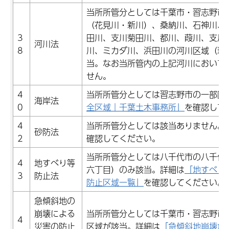
当所所管分としては千葉市・習志野市
（花見川・新川）、桑納川、石神川、
3
田川、支川菊田川、都川、葭川、支川
河川法
8
川、ミカダ川、浜田川の河川区域（現
当。なお当所管内の上記河川において
せん。
4
当所所管分としては習志野市の一部区
海岸法
0
全区域｜千葉土木事務所」
を確認して
4
当所所管分としては該当ありません。
砂防法
2
確認してください。
当所所管分としては八千代市の八千代
4
地すべり等
六丁目）のみ該当。詳細は
「地すべり
3
防止法
防止区域一覧」
を確認してください。
急傾斜地の
崩壊による
当所所管分としては千葉市・習志野市
4
災害の防止
区域が該当。詳細は
「急傾斜地崩壊危