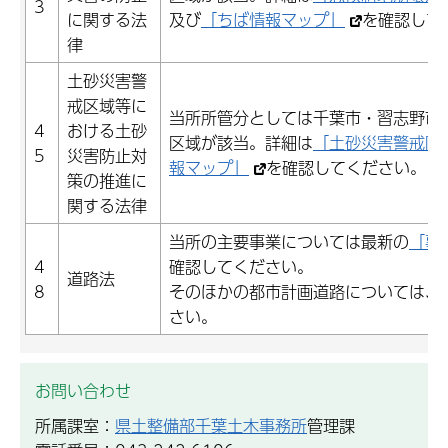
3
に関する法
及び
「ちば情報マップ」
を確認して
律
土砂災害警
戒区域等に
当所所管分としては千葉市・習志野市
4
おける土砂
区域が該当。詳細は
「土砂災害警戒区
5
災害防止対
報マップ」
を確認してください。
策の推進に
関する法律
当所の主要事業については最新の
「事
4
確認してください。
道路法
8
そのほかの都市計画道路については、
さい。
お問い合わせ
所属課室：
県土整備部千葉土木事務所
管理課