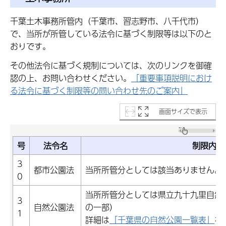
千葉土木事務所管内（千葉市、習志野市、八千代市）
で、当所が所管している法令に基づく制限等は以下のと
おりです。
その他法令に基づく規制については、次のリンクを御確
認の上、お問い合わせください。
「重要事項説明におけ
る法令に基づく制限等の問い合わせ先のご案内」
画面サイズで表示
号
法令名
制限内容
3
都市公園法
当所所管分としては該当ありません。
0
当所所管分としては県立九十九里自然
3
自然公園法
の一部）
1
詳細は
「千葉県の自然公園一覧表」
を