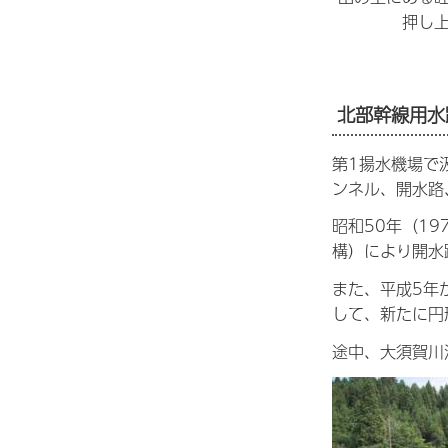
押し
北部幹線用水
第1揚水機場で
ンネル、開水路
昭和50年（1
構）により開水
また、平成5年
して、新たに円
途中、大須賀川