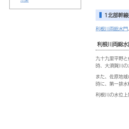
川系
1北部幹線
利根川両総水門
利根川両総水
九十九里平野と
時、大須賀川の
また、佐原地域
時に、第一排水
利根川の水位上