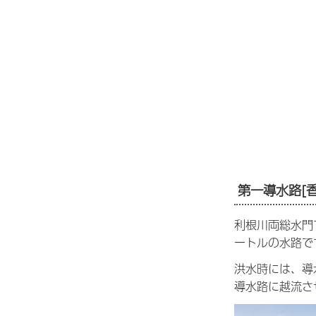
第一導水路[
利根川両総水門
ートルの水路で
洪水時には、導
導水路に越流さ