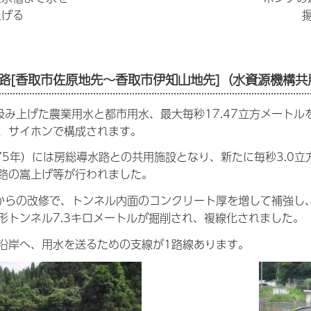
上げる
路
[香取市佐原地先～香取市伊知山地先]（水資源機構共
汲み上げた農業用水と都市用水、最大毎秒17.47立方メートル
、サイホンで構成されます。
975年）には房総導水路との共用施設となり、新たに毎秒3.0
路の嵩上げ等が行われました。
からの改修で、トンネル内面のコンクリート厚を増して補強し
形トンネル7.3キロメートルが掘削され、複線化されました。
沿岸へ、用水を送るための支線が1路線あります。