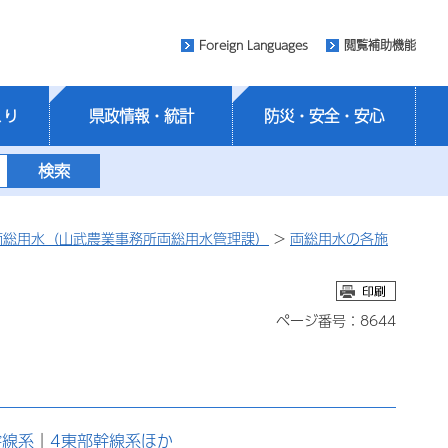
Foreign Languages
閲覧補助機能
くり
県政情報・統計
防災・安全・安心
両総用水（山武農業事務所両総用水管理課）
>
両総用水の各施
ページ番号：8644
幹線系
｜
4東部幹線系ほか