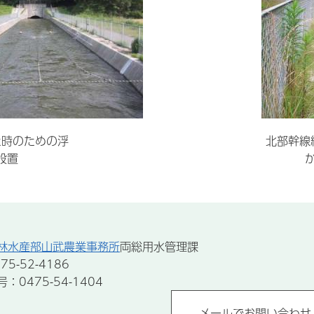
た時のための浮
北部幹線
設置
林水産部山武農業事務所
両総用水管理課
5-52-4186
0475-54-1404