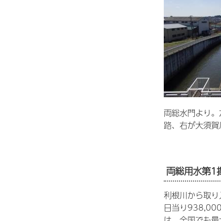
両総水門より。
路、右が大須賀
両総用水第1
利根川から取り
日当り938,
は、全国でも最