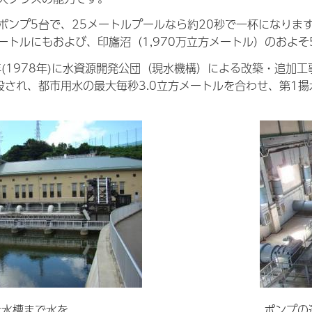
ポンプ5台で、25メートルプールなら約20秒で一杯になりま
方メートルにもおよび、印旛沼（1,970万立方メートル）のおよ
年(1978年)に水資源開発公団（現水機構）による改築・追加工
設され、都市用水の最大毎秒3.0立方メートルを合わせ、第1揚
吐水槽まで水を
ポンプの