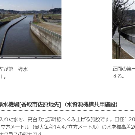
正面の第
左が第一導水
する。
川。
揚水機場
[香取市佐原地先]（水資源機構共用施設）
入れた水を、高台の北部幹線へくみ上げる施設です。口径1,20
000立方メートル（最大毎秒14.47立方メートル）の水を標高
大クラスの能力です。