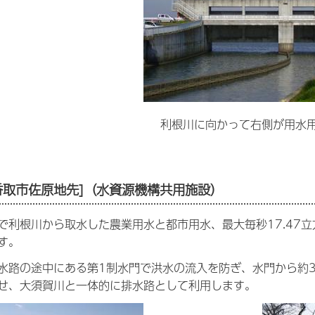
利根川に向かって右側が用水
香取市佐原地先]
（水資源機構共用施設）
で利根川から取水した農業用水と都市用水、最大毎秒17.47立
す。
水路の途中にある第1制水門で洪水の流入を防ぎ、水門から約3
せ、大須賀川と一体的に排水路として利用します。