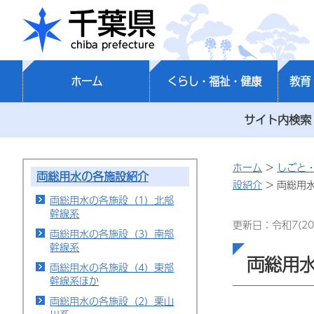
千葉県
ホーム
くらし・福祉・健康
教育
サイト内検索
ホーム
>
しごと
両総用水の各施設紹介
設紹介
> 両総用
両総用水の各施設（1）北部
幹線系
更新日：令和7(20
両総用水の各施設（3）南部
幹線系
両総用
両総用水の各施設（4）東部
幹線系ほか
両総用水の各施設（2）栗山