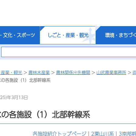
・文化・スポーツ
しごと・産業・観光
環境・まちづ
・産業・観光
>
農林水産業
>
農林関係出先機関
>
山武農業事務所
>
水の各施設（1）北部幹線系
25)年3月13日
水の各施設（1）北部幹線系
各施設紹介トップページ
｜
2栗山川系
｜
3南部