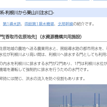
系-利根川から栗山川注水口-
、
第1導水路
、
両総第1揚水機場
、
北部幹線
の紹介です。
門[香取市佐原地先]（水資源機構共用施設）
佐原地域の農地へ送る農業用水と、房総導水路の都市用水を、
水位が利根川より高い間は、利根川へ排水する門としても利用
の内水を利根川に排水する水門が2門あり、1門は利根川水位
機場を運転して強制的に排水を行うための水門です。
昇時には閉じ、洪水の流入を防ぐ役割もあります。