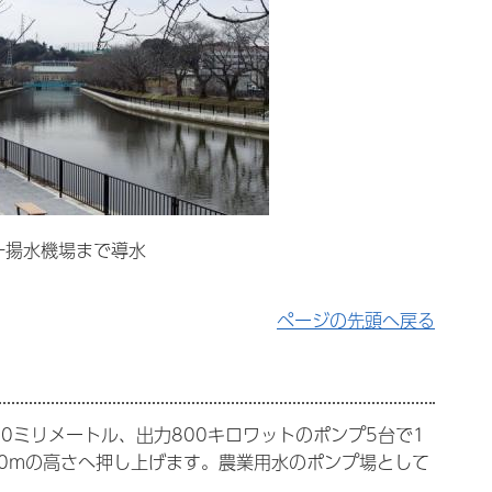
一揚水機場まで導水
ページの先頭へ戻る
0ミリメートル、出力800キロワットのポンプ5台で1
差20mの高さへ押し上げます。農業用水のポンプ場として