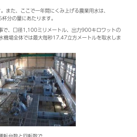
す。また、ここで一年間にくみ上げる農業用水は、
そ5杯分の量にあたります。
事で、口径1,100ミリメートル、出力900キロワットの
水機場全体では最大毎秒17.47立方メートルを取水しま
運転台数と回転数で