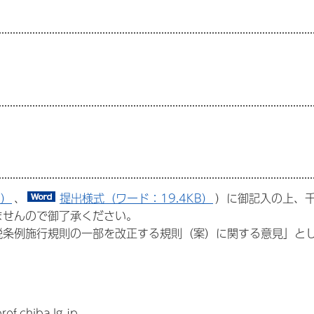
B）
、
提出様式（ワード：19.4KB）
）に御記入の上、
ませんので御了承ください。
税条例施行規則の一部を改正する規則（案）に関する意見」と
chiba.lg.jp