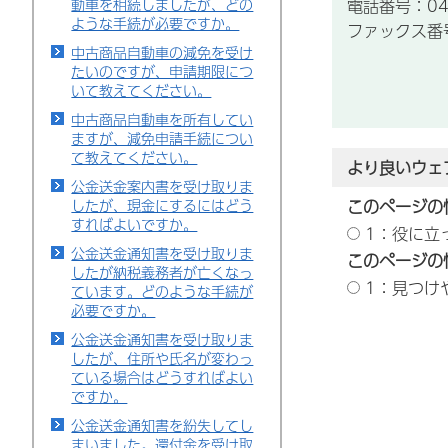
電話番号：043
動車を相続しましたが、どの
ような手続が必要ですか。
ファックス番号：
中古商品自動車の減免を受け
たいのですが、申請期限につ
いて教えてください。
中古商品自動車を所有してい
ますが、減免申請手続につい
て教えてください。
より良いウェ
公金送金案内書を受け取りま
したが、現金にするにはどう
このページの
すればよいですか。
1：役に立
公金送金通知書を受け取りま
このページの
したが納税義務者が亡くなっ
1：見つけ
ています。どのような手続が
必要ですか。
公金送金通知書を受け取りま
したが、住所や氏名が変わっ
ている場合はどうすればよい
ですか。
公金送金通知書を紛失してし
まいました。還付金を受け取