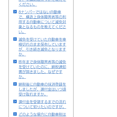
ください。
8ナンバーではない自動車
で、構造上身体障害者等の利
用する自動車について減免対
象となるものを教えてくださ
い。
減免を受けていた自動車を車
検切れのまま保有しています
が、引き続き減免となります
か。
昨年まで身体障害者等の減免
を受けていたのに、納税通知
書が届きました。なぜです
か。
納税後に自動車の抹消登録を
しましたが、還付金はいつ頃
受け取れますか。
還付金を受領するまでの流れ
について知りたいのですが。
どのような場合に自動車税は