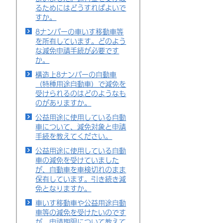
るためにはどうすればよいで
すか。
8ナンバーの車いす移動車等
を所有しています。どのよう
な減免申請手続が必要です
か。
構造上8ナンバーの自動車
（特種用途自動車）で減免を
受けられるのはどのようなも
のがありますか。
公益用途に使用している自動
車について、減免対象と申請
手続を教えてください。
公益用途に使用している自動
車の減免を受けていました
が、自動車を車検切れのまま
保有しています。引き続き減
免となりますか。
車いす移動車や公益用途自動
車等の減免を受けたいのです
が、申請期限について教えて