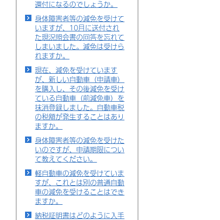
還付になるのでしょうか。
身体障害者等の減免を受けて
いますが、10月に送付され
た現況照会書の回答を忘れて
しまいました。減免は受けら
れますか。
現在、減免を受けています
が、新しい自動車（申請車）
を購入し、その後減免を受け
ている自動車（前減免車）を
抹消登録しました。自動車税
の税額が発生することはあり
ますか。
身体障害者等の減免を受けた
いのですが、申請期限につい
て教えてください。
軽自動車の減免を受けていま
すが、これとは別の普通自動
車の減免を受けることはでき
ますか。
納税証明書はどのように入手