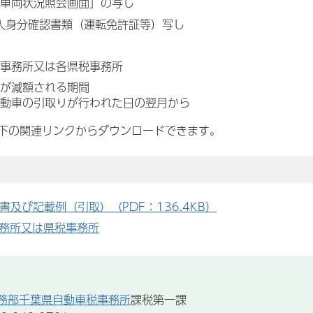
車両状況照会画面」の写し
人身分確認書類（運転免許証等）写し
事務所又は各県税事務所
が減額される期間
動車の引取りが行われた日の翌月から
下の関連リンクからダウンロードできます。
書及び記載例（引取）（PDF：136.4KB）
務所又は県税事務所
務部千葉県自動車税事務所
課税第一課