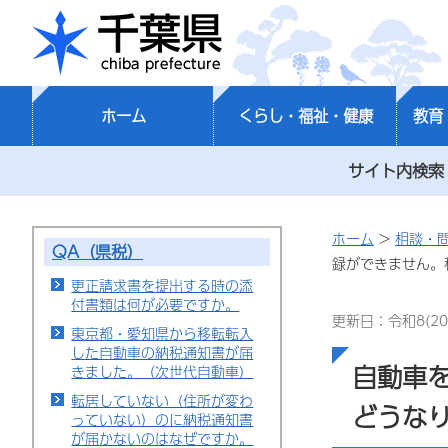
千葉県
ホーム
くらし・福祉・健康
教育
サイト内検索
ホーム
>
相談・
QA（県税）
録ができません。
更正請求書を提出する時の添
付書類は何が必要ですか。
更新日：令和8(20
東京都・愛知県から移転転入
した自動車の納税通知書が届
自動車
きました。（次世代自動車）
転居していない（住所が変わ
どうな
っていない）のに納税通知書
が届かないのはなぜですか。