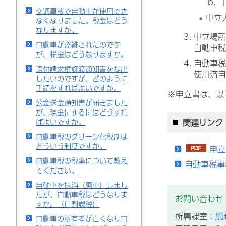
「
交通事故で自動車が使用でき
申立
なくなりました。税金はどう
なりますか。
申立場所
自動車が盗難されたのです
自動車税
が、税金はどうなりますか。
自動車税
還付請求権譲渡通知書を提出
使用済自
したいのですが、どのように
手続をすればよいですか。
※申立書は、以
公金送金通知書が届きました
が、現金にするにはどうすれ
関連リンク
ばよいですか。
自動車税のグリーン化税制は
どういう制度ですか。
申立
自動車税の税率について教え
自動車税事
てください。
自動車を抹消（廃車）しまし
たが、自動車税はどうなりま
お問い合わせ
すか。（月割課税）
所属課室：
総
自動車の所有者が亡くなり自