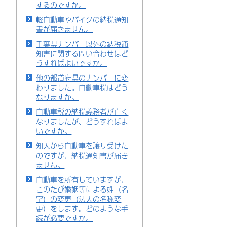
するのですか。
軽自動車やバイクの納税通知
書が届きません。
千葉県ナンバー以外の納税通
知書に関する問い合わせはど
うすればよいですか。
他の都道府県のナンバーに変
わりました。自動車税はどう
なりますか。
自動車税の納税義務者が亡く
なりましたが、どうすればよ
いですか。
知人から自動車を譲り受けた
のですが、納税通知書が届き
ません。
自動車を所有していますが、
このたび婚姻等による姓（名
字）の変更（法人の名称変
更）をします。どのような手
続が必要ですか。