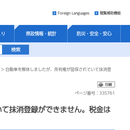
Foreign Languages
閲覧補助機能
くり
県政情報・統計
防災・安全・安心
> 自動車を解体しましたが、所有権が留保されていて抹消登
ページ番号：335761
いて抹消登録ができません。税金は