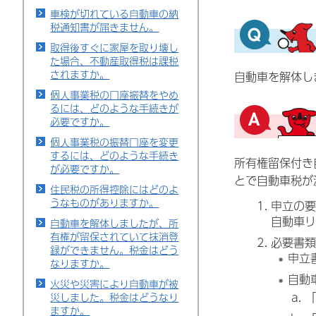
車検が切れている自動車の納
税通知書が届きません。
取得後すぐに家屋を取り壊し
た場合、不動産取得税は課税
されますか。
自動車を解体し
個人事業税の口座振替をやめ
るには、どのような手続きが
必要ですか。
個人事業税の振替口座を変更
するには、どのような手続き
所有権留保付き
が必要ですか。
とで自動車税が
住民税の所得控除にはどのよ
うなものがありますか。
申立の要
自動車リ
自動車を解体しましたが、所
有権が留保されていて抹消登
必要書類
録ができません。税金はどう
申立
なりますか。
自動
火災や災害により自動車が被
「
災しました。税金はどうなり
ますか。