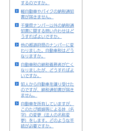
するのですか。
軽自動車やバイクの納税通知
書が届きません。
千葉県ナンバー以外の納税通
知書に関する問い合わせはど
うすればよいですか。
他の都道府県のナンバーに変
わりました。自動車税はどう
なりますか。
自動車税の納税義務者が亡く
なりましたが、どうすればよ
いですか。
知人から自動車を譲り受けた
のですが、納税通知書が届き
ません。
自動車を所有していますが、
このたび婚姻等による姓（名
字）の変更（法人の名称変
更）をします。どのような手
続が必要ですか。