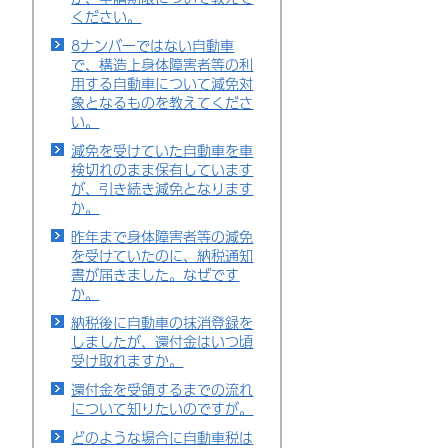
ください。
8ナンバーではない自動車
で、構造上身体障害者等の利
用する自動車について減免対
象となるものを教えてくださ
い。
減免を受けていた自動車を車
検切れのまま保有しています
が、引き続き減免となります
か。
昨年まで身体障害者等の減免
を受けていたのに、納税通知
書が届きました。なぜです
か。
納税後に自動車の抹消登録を
しましたが、還付金はいつ頃
受け取れますか。
還付金を受領するまでの流れ
について知りたいのですが。
どのような場合に自動車税は