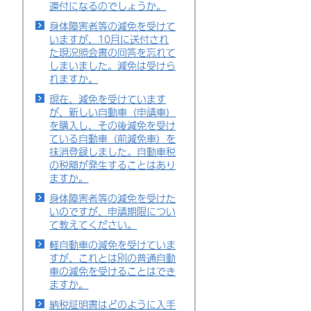
還付になるのでしょうか。
身体障害者等の減免を受けて
いますが、10月に送付され
た現況照会書の回答を忘れて
しまいました。減免は受けら
れますか。
現在、減免を受けています
が、新しい自動車（申請車）
を購入し、その後減免を受け
ている自動車（前減免車）を
抹消登録しました。自動車税
の税額が発生することはあり
ますか。
身体障害者等の減免を受けた
いのですが、申請期限につい
て教えてください。
軽自動車の減免を受けていま
すが、これとは別の普通自動
車の減免を受けることはでき
ますか。
納税証明書はどのように入手