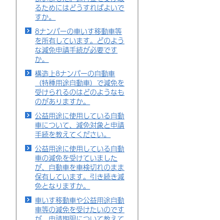
るためにはどうすればよいで
すか。
8ナンバーの車いす移動車等
を所有しています。どのよう
な減免申請手続が必要です
か。
構造上8ナンバーの自動車
（特種用途自動車）で減免を
受けられるのはどのようなも
のがありますか。
公益用途に使用している自動
車について、減免対象と申請
手続を教えてください。
公益用途に使用している自動
車の減免を受けていました
が、自動車を車検切れのまま
保有しています。引き続き減
免となりますか。
車いす移動車や公益用途自動
車等の減免を受けたいのです
が、申請期限について教えて