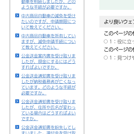
動車を相続しましたが、どの
ような手続が必要ですか。
中古商品自動車の減免を受け
たいのですが、申請期限につ
より良いウェ
いて教えてください。
このページの
中古商品自動車を所有してい
1：役に立
ますが、減免申請手続につい
て教えてください。
このページの
公金送金案内書を受け取りま
1：見つけ
したが、現金にするにはどう
すればよいですか。
公金送金通知書を受け取りま
したが納税義務者が亡くなっ
ています。どのような手続が
必要ですか。
公金送金通知書を受け取りま
したが、住所や氏名が変わっ
ている場合はどうすればよい
ですか。
公金送金通知書を紛失してし
まいました。還付金を受け取