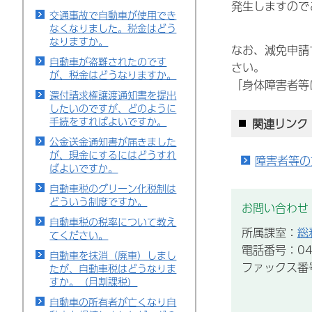
発生しますので
交通事故で自動車が使用でき
なくなりました。税金はどう
なりますか。
なお、減免申請
自動車が盗難されたのです
さい。
が、税金はどうなりますか。
「身体障害者等
還付請求権譲渡通知書を提出
したいのですが、どのように
手続をすればよいですか。
関連リンク
公金送金通知書が届きました
が、現金にするにはどうすれ
障害者等の
ばよいですか。
自動車税のグリーン化税制は
どういう制度ですか。
お問い合わせ
自動車税の税率について教え
所属課室：
総
てください。
電話番号：043
自動車を抹消（廃車）しまし
ファックス番号：
たが、自動車税はどうなりま
すか。（月割課税）
自動車の所有者が亡くなり自