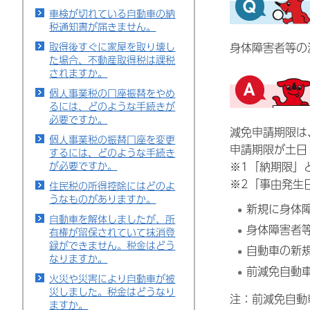
車検が切れている自動車の納
税通知書が届きません。
取得後すぐに家屋を取り壊し
身体障害者等の
た場合、不動産取得税は課税
されますか。
個人事業税の口座振替をやめ
るには、どのような手続きが
必要ですか。
減免申請期限は
個人事業税の振替口座を変更
申請期限が土日
するには、どのような手続き
※1「納期限」
が必要ですか。
※2「事由発生
住民税の所得控除にはどのよ
うなものがありますか。
新規に身体
自動車を解体しましたが、所
身体障害者
有権が留保されていて抹消登
録ができません。税金はどう
自動車の新
なりますか。
前減免自動
火災や災害により自動車が被
災しました。税金はどうなり
注：前減免自動
ますか。