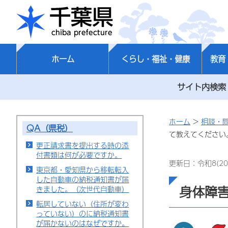
千葉県
ホーム
くらし・福祉・健康
教育
サイト内検索
ホーム
>
相談・
QA（県税）
て教えてください
更正請求書を提出する時の添
付書類は何が必要ですか。
更新日：令和8(20
東京都・愛知県から移転転入
した自動車の納税通知書が届
身体障
きました。（次世代自動車）
転居していない（住所が変わ
っていない）のに納税通知書
が届かないのはなぜですか。