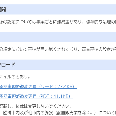
期間
係の認定については事案ごとに難易差があり、標準的な処理の
の規定において基準が言い尽くされており、審査基準の設定が
ンロード
ァイルのとおり。
承認事項軽微変更届（ワード：27.4KB）
承認事項軽微変更届（PDF：41.1KB）
記載し、体裁は変更しないでください。
、船橋市内及び柏市内の施設（配置販売業を除く。）について