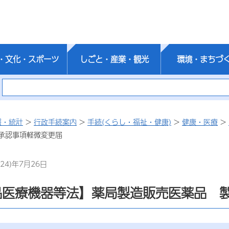
・文化・スポーツ
しごと・産業・観光
環境・まちづ
報・統計
>
行政手続案内
>
手続(くらし・福祉・健康)
>
健康・医療
>
承認事項軽微変更届
24)年7月26日
品医療機器等法】薬局製造販売医薬品 