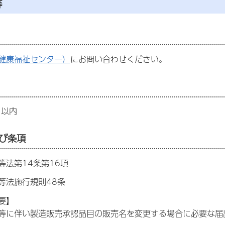
等
健康福祉センター）
にお問い合わせください。
日以内
び条項
等法第14条第16項
等法施行規則48条
要】
等に伴い製造販売承認品目の販売名を変更する場合に必要な届