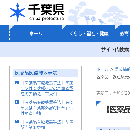
千葉県
ホーム
くらし・福祉・健康
教育
サイト内検索
ホーム
>
県政情
医薬品医療機器等法
医薬品 製造販売
【医薬品医療機器等法】医薬
品又は医薬部外品の基準確認
更新日：令和6(20
証の書換え・再交付
【医薬品医療機器等法】医薬
【医薬
品又は医薬部外品の区分適合
性調査申請
【医薬品医療機器等法】配置
販売業変更届