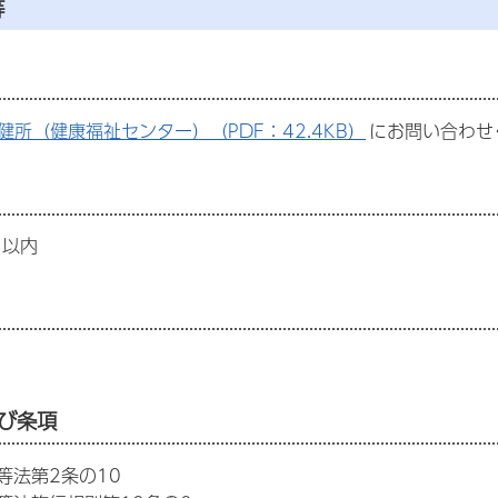
等
健所（健康福祉センター）（PDF：42.4KB）
にお問い合わせ
日以内
び条項
等法第2条の10