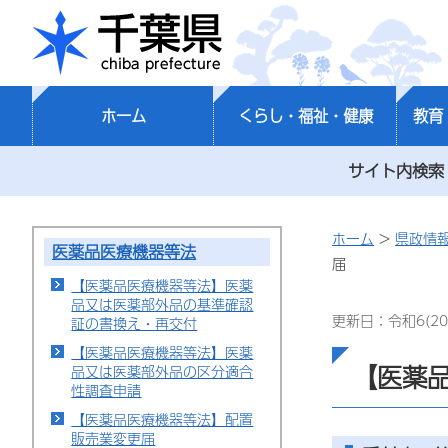
千葉県
ホーム
くらし・福祉・健康
教育
サイト内検索
ホーム
>
県政情
医薬品医療機器等法
届
【医薬品医療機器等法】医薬
品又は医薬部外品の基準確認
更新日：令和6(20
証の書換え・再交付
【医薬品医療機器等法】医薬
【医薬
品又は医薬部外品の区分適合
性調査申請
【医薬品医療機器等法】配置
販売業変更届