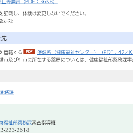
廃止等届書（PDF：36KB）
を記載し、体裁は変更しないでください。
認定証
せ先
を管轄する
保健所（健康福祉センター）（PDF：42.4K
橋市及び柏市に所在する薬局については、健康福祉部薬務課審査指導
薬務課
康福祉部薬務課
審査指導班
-223-2618