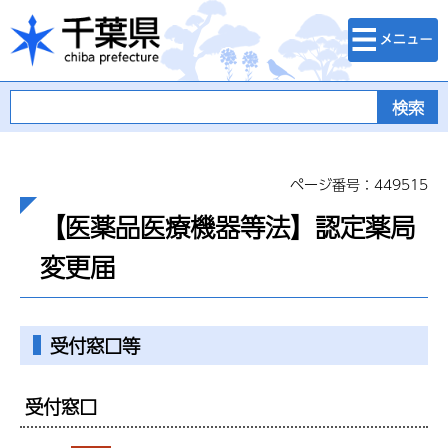
検索・メニュ
千葉県
ー
ページ番号：449515
【医薬品医療機器等法】認定薬局
変更届
受付窓口等
受付窓口