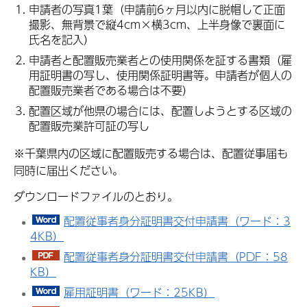
申請者の写真1葉（申請前6ヶ月以内に脱帽して正面
撮影、無背景で縦4cm×横3cm、上半身像で裏面に
氏名を記入）
申請者と配置販売業者との使用関係を証する書類（雇
用証明書の写し、使用関係証明書等。申請者が個人の
配置販売業者である場合は不要）
配置区域が他県の場合には、配置しようとする区域の
配置販売業許可証の写し
※千葉県内の区域に配置販売する場合は、配置従事届も
同時に届出ください。
ダウンロードファイルのとおり。
配置従事者身分証明書交付申請書（ワード：3
4KB）
配置従事者身分証明書交付申請書（PDF：58
KB）
雇用証明書（ワード：25KB）