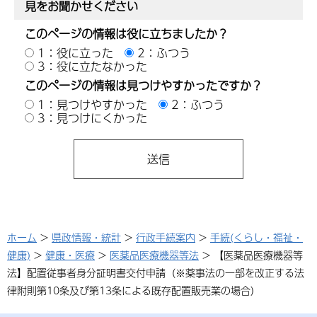
見をお聞かせください
このページの情報は役に立ちましたか？
1：役に立った
2：ふつう
3：役に立たなかった
このページの情報は見つけやすかったですか？
1：見つけやすかった
2：ふつう
3：見つけにくかった
ホーム
>
県政情報・統計
>
行政手続案内
>
手続(くらし・福祉・
健康)
>
健康・医療
>
医薬品医療機器等法
> 【医薬品医療機器等
法】配置従事者身分証明書交付申請（※薬事法の一部を改正する法
律附則第10条及び第13条による既存配置販売業の場合）