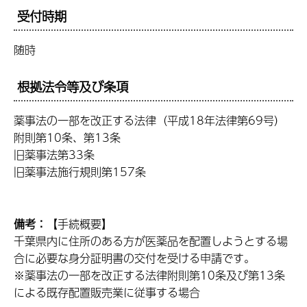
受付時期
随時
根拠法令等及び条項
薬事法の一部を改正する法律（平成18年法律第69号）
附則第10条、第13条
旧薬事法第33条
旧薬事法施行規則第157条
備考：
【手続概要】
千葉県内に住所のある方が医薬品を配置しようとする場
合に必要な身分証明書の交付を受ける申請です。
※薬事法の一部を改正する法律附則第10条及び第13条
による既存配置販売業に従事する場合