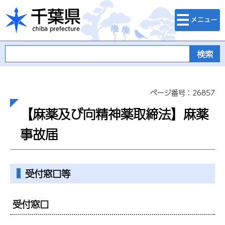
検索・メニュ
千葉県
ー
ページ番号：26857
【麻薬及び向精神薬取締法】麻薬
事故届
受付窓口等
受付窓口