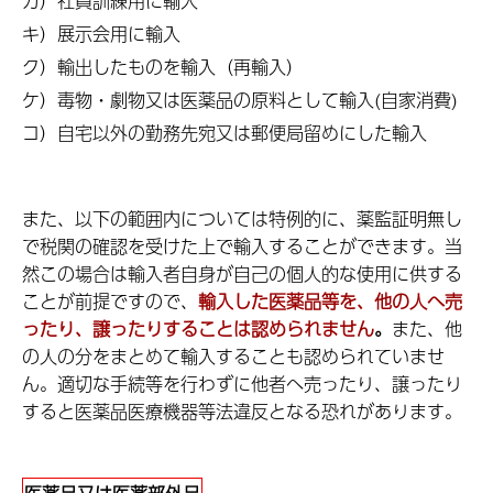
カ）社員訓練用に輸入
キ）展示会用に輸入
ク）輸出したものを輸入（再輸入）
ケ）毒物・劇物又は医薬品の原料として輸入(自家消費)
コ）自宅以外の勤務先宛又は郵便局留めにした輸入
また、以下の範囲内については特例的に、薬監証明無し
で税関の確認を受けた上で輸入することができます。当
然この場合は輸入者自身が自己の個人的な使用に供する
ことが前提ですので、
輸入した医薬品等を、他の人へ売
ったり、譲ったりすることは認められません
。
また、他
の人の分をまとめて輸入することも認められていませ
ん。適切な手続等を行わずに他者へ売ったり、譲ったり
すると医薬品医療機器等法違反となる恐れがあります。