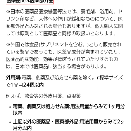
医薬品又は医薬部外品
※日本の医薬品医療機器等法では、養毛剤、浴用剤、ド
リンク剤など、人体への作用が緩和なものについて、医
薬部外品とみなされる場合もありますが、個人輸入に関
しては原則として医薬品と同様の取扱いとなります。
※外国では食品(サプリメントを含む。)として販売され
ている製品であっても、医薬品成分が含まれていたり、
医薬品的な効能・効果が標ぼうされていたりするもの
は、日本では医薬品に該当する場合があります。
外用剤
(毒薬、劇薬及び処方せん薬を除く。):標準サイズ
で1品目
24
個以内
例えば、軟膏等の外皮用薬、点眼薬
毒薬、劇薬又は処方せん薬
:用法用量からみて
1ヶ月分
以内
上記以外の医薬品・医薬部外品:用法用量からみて
2ヶ
月分以内