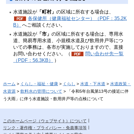
水道施設が
「町村」
の区域に所在する場合は、
各保健所（健康福祉センター）（PDF：35.2K
B）
へご相談ください。
水道施設が
「市」
の区域に所在する場合は、専用水
道、簡易専用水道、小規模水道及び飲用井戸等につ
いての事務は、各市が実施しておりますので、直接
お問い合わせください。（
問い合わせ先一覧
（PDF：56.3KB）
）
ホーム
>
くらし・福祉・健康
>
くらし
>
水道・下水道
>
水道政策・
水資源
>
飲料水の管理について
> 「令和5年台風第13号の接近に伴
う大雨」に伴う水道施設・飲用井戸等の点検について
このホームページ（ウェブサイト）について
リンク・著作権・プライバシー・免責事項等