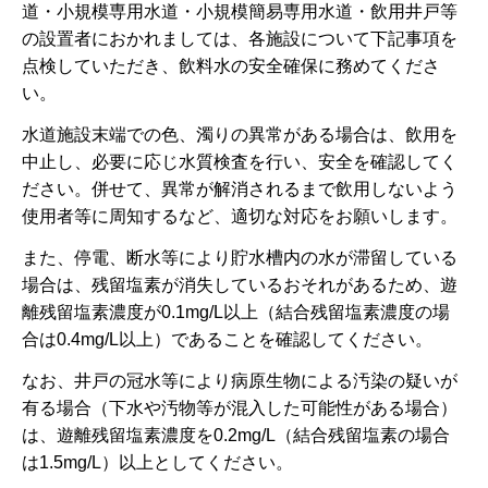
道・小規模専用水道・小規模簡易専用水道・飲用井戸等
の設置者におかれましては、各施設について下記事項を
点検していただき、飲料水の安全確保に務めてくださ
い。
水道施設末端での色、濁りの異常がある場合は、飲用を
中止し、必要に応じ水質検査を行い、安全を確認してく
ださい。併せて、異常が解消されるまで飲用しないよう
使用者等に周知するなど、適切な対応をお願いします。
また、停電、断水等により貯水槽内の水が滞留している
場合は、残留塩素が消失しているおそれがあるため、遊
離残留塩素濃度が0.1mg/L以上（結合残留塩素濃度の場
合は0.4mg/L以上）であることを確認してください。
なお、井戸の冠水等により病原生物による汚染の疑いが
有る場合（下水や汚物等が混入した可能性がある場合）
は、遊離残留塩素濃度を0.2mg/L（結合残留塩素の場合
は1.5mg/L）以上としてください。