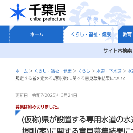
千葉県
ホーム
くらし・福祉・健康
教育
サイト内検索
ホーム
>
くらし・福祉・健康
>
くらし
>
水道・下水道
>
水
規定する者を定める規則(案)に関する意見募集結果について
更新日：令和7(2025)年3月24日
募集は締め切りました。
(仮称)県が設置する専用水道の
規則(案)に関する意見募集結果に