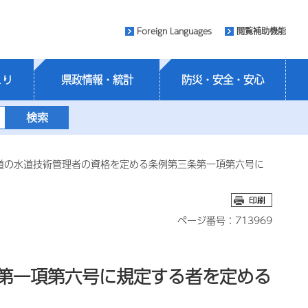
Foreign Languages
閲覧補助機能
くり
県政情報・統計
防災・安全・安心
水道の水道技術管理者の資格を定める条例第三条第一項第六号に
ページ番号：713969
条第一項第六号に規定する者を定める