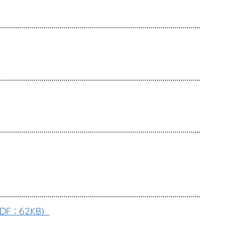
F：62KB）