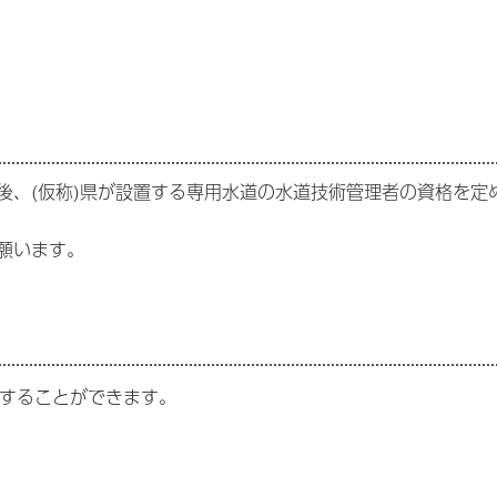
後、(仮称)県が設置する専用水道の水道技術管理者の資格を定
願います。
ドすることができます。
。