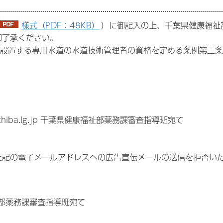
様式（PDF：48KB）
）に御記入の上、千葉県健康福祉
御了承ください。
が設置する専用水道の水道技術管理者の資格を定める条例第三条
.chiba.lg.jp 千葉県健康福祉部薬務課審査指導班宛て
上記の電子メールアドレスへの広告宣伝メールの送信を拒否い
福祉部薬務課審査指導班宛て