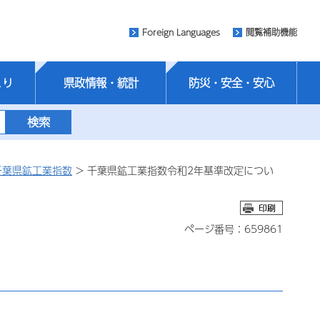
Foreign Languages
閲覧補助機能
くり
県政情報・統計
防災・安全・安心
千葉県鉱工業指数
> 千葉県鉱工業指数令和2年基準改定につい
ページ番号：659861