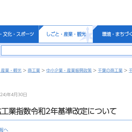
・文化・スポーツ
しごと・産業・観光
環境・まちづ
・産業・観光
>
商工業
>
中小企業・産業振興政策
>
千葉の商工業
>
24)年4月30日
鉱工業指数令和2年基準改定について
報へ