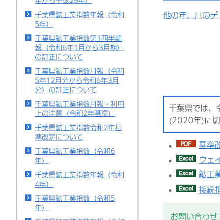
年から平成29年）
千葉県鉱工業指数年報（令和
他の年、月のデ
5年）
千葉県鉱工業指数第1四半期
報（令和6年1月から3月期）
の訂正について
千葉県鉱工業指数月報（令和
5年12月分から令和6年3月
分）の訂正について
千葉県鉱工業指数月報・利用
千葉県では、令
上の注意（令和2年基準）
(2020年)
千葉県鉱工業指数令和2年基
準改定について
基準改
千葉県鉱工業指数（令和6
ウェイ
年）
鉱工業
千葉県鉱工業指数年報（令和
4年）
接続指
千葉県鉱工業指数（令和5
年）
お問い合わせ