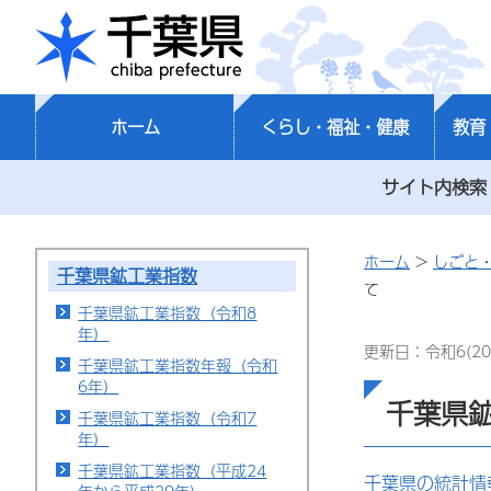
千葉県
ホーム
くらし・福祉・健康
教育
サイト内検索
ホーム
>
しごと
千葉県鉱工業指数
て
千葉県鉱工業指数（令和8
年）
更新日：令和6(20
千葉県鉱工業指数年報（令和
6年）
千葉県
千葉県鉱工業指数（令和7
年）
千葉県鉱工業指数（平成24
千葉県の統計情