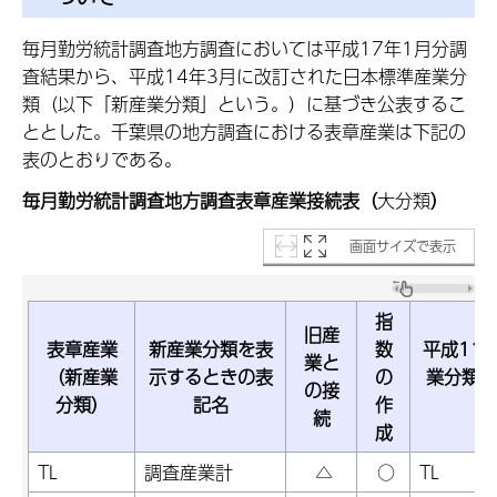
毎月勤労統計調査地方調査においては平成17年1月分調
査結果から、平成14年3月に改訂された日本標準産業分
類（以下「新産業分類」という。）に基づき公表するこ
ととした。千葉県の地方調査における表章産業は下記の
表のとおりである。
毎月勤労統計調査地方調査表章産業接続表（
大分類
）
画面サイズで表示
指
旧産
表章産業
新産業分類を表
数
平成11
業と
（新産業
示するときの表
の
業分類（
の接
分類）
記名
作
類
続
成
TL
調査産業計
△
○
TL