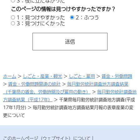
3：役に立たなかった
このページの情報は見つけやすかったですか？
1：見つけやすかった
2：ふつう
3：見つけにくかった
ホーム
>
しごと・産業・観光
>
しごと・雇用
>
賃金・労働問題
>
賃金・労働問題関連の統計
>
毎月勤労統計調査地方調査結果
（千葉県の賃金、労働時間及び雇用の動き）
>
毎月勤労統計調査地
方調査結果（平成17年）
> 千葉県毎月勤労統計調査地方調査(平成
17年1月分) > 毎月勤労統計調査地方調査結果月報の表章産業の変
更について
このホームページ（ウェブサイト）について