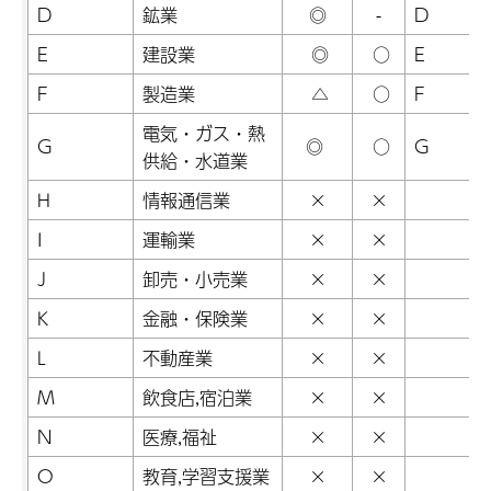
D
鉱業
◎
-
D
E
建設業
◎
○
E
F
製造業
△
○
F
電気・ガス・熱
G
◎
○
G
供給・水道業
H
情報通信業
×
×
I
運輸業
×
×
J
卸売・小売業
×
×
K
金融・保険業
×
×
L
不動産業
×
×
M
飲食店,宿泊業
×
×
N
医療,福祉
×
×
O
教育,学習支援業
×
×