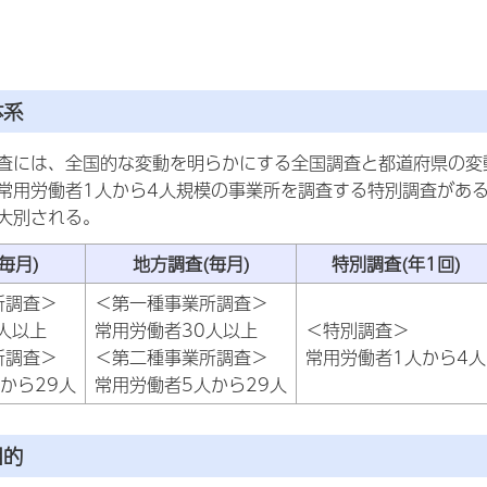
体系
査には、全国的な変動を明らかにする全国調査と都道府県の変
常用労働者1人から4人規模の事業所を調査する特別調査があ
大別される。
毎月)
地方調査(毎月)
特別調査(年1回)
所調査＞
＜第一種事業所調査＞
人以上
常用労働者30人以上
＜特別調査＞
所調査＞
＜第二種事業所調査＞
常用労働者1人から4人
から29人
常用労働者5人から29人
目的