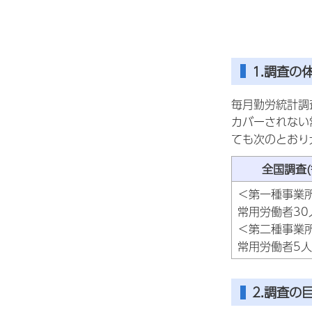
1.調査の
毎月勤労統計調
カバーされない
ても次のとおり
全国調査(
＜第一種事業
常用労働者30
＜第二種事業
常用労働者5人
2.調査の