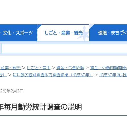
・文化・スポーツ
しごと・産業・観光
環境・まちづ
・産業・観光
>
しごと・雇用
>
賃金・労働問題
>
賃金・労働問題関連
き）
>
毎月勤労統計調査地方調査結果（平成30年）
>
平成30年毎月
26)年2月3日
年毎月勤労統計調査の説明