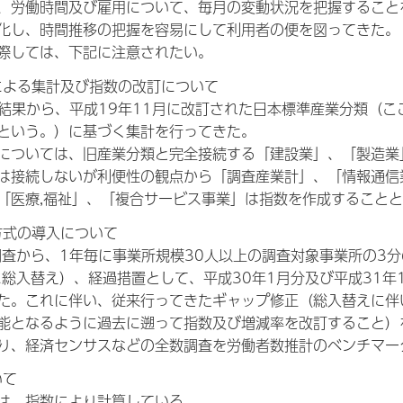
、労働時間及び雇用について、毎月の変動状況を把握すること
化し、時間推移の把握を容易にして利用者の便を図ってきた。
際しては、下記に注意されたい。
類による集計及び指数の改訂について
分結果から、平成19年11月に改訂された日本標準産業分類（
という。）に基づく集計を行ってきた。
については、旧産業分類と完全接続する「建設業」、「製造業
は接続しないが利便性の観点から「調査産業計」、「情報通信業
「医療,福祉」、「複合サービス事業」は指数を作成すること
え方式の導入について
調査から、1年毎に事業所規模30人以上の調査対象事業所の3
に総入替え）、経過措置として、平成30年1月分及び平成31年
た。これに伴い、従来行ってきたギャップ修正（総入替えに伴
能となるように過去に遡って指数及び増減率を改訂すること）
り、経済センサスなどの全数調査を労働者数推計のベンチマー
いて
は、指数により計算している。