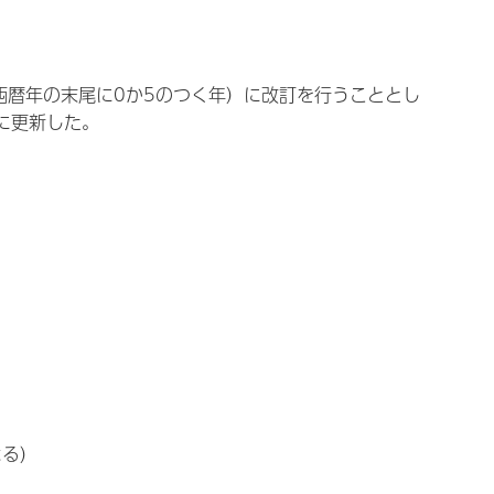
西暦年の末尾に0か5のつく年）に改訂を行うこととし
）に更新した。
よる）