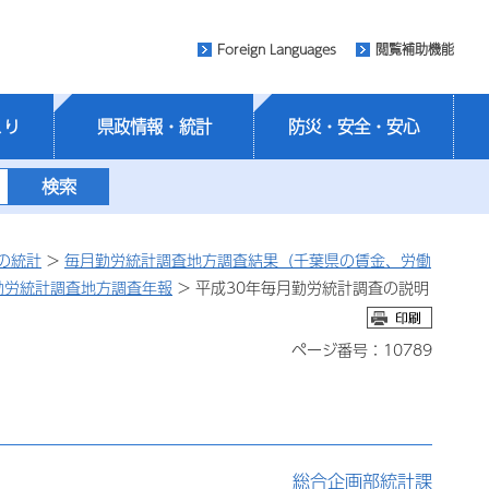
Foreign Languages
閲覧補助機能
くり
県政情報・統計
防災・安全・安心
の統計
>
毎月勤労統計調査地方調査結果（千葉県の賃金、労働
勤労統計調査地方調査年報
> 平成30年毎月勤労統計調査の説明
ページ番号：10789
総合企画部統計課