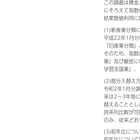
この調査は賃金
にそろえて指数
結果数値利用に
(1)新産業分
平成22年1月
「旧産業分類」
そのため、指数
業」及び厳密に
学習支援業」、
(2)部分入替
令和2年1月分
来は2～3年毎
替えることとし
時系列比較が可
のみ、従来どお
(3)前年比につ
前年比について