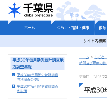
千葉県
ホーム
くらし・福祉・健康
教育
サイト内検索
ホーム
>
しごと
平成30年毎月勤労統計調査地
時間及び雇用の動
方調査年報
平成30年毎月勤労統計調査
更新日：令和8(20
特別調査の説明
平成30年毎月勤労統計調査
平成30
の説明