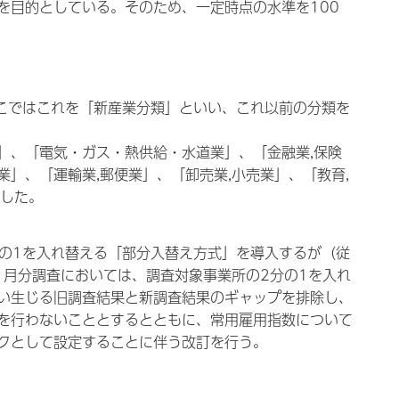
を目的としている。そのため、一定時点の水準を100
ここではこれを「新産業分類」といい、これ以前の分類を
」、「電気・ガス・熱供給・水道業」、「金融業,保険
」、「運輸業,郵便業」、「卸売業,小売業」、「教育,
とした。
分の1を入れ替える「部分入替え方式」を導入するが（従
1月分調査においては、調査対象事業所の2分の1を入れ
い生じる旧調査結果と新調査結果のギャップを排除し、
を行わないこととするとともに、常用雇用指数について
クとして設定することに伴う改訂を行う。