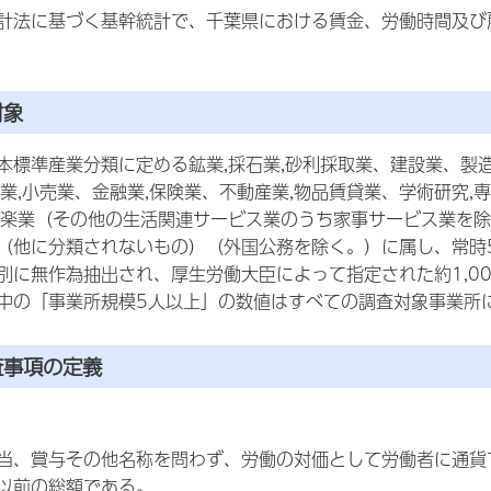
計法に基づく基幹統計で、千葉県における賃金、労働時間及び
対象
本標準産業分類に定める鉱業,採石業,砂利採取業、建設業、製
売業,小売業、金融業,保険業、不動産業,物品賃貸業、学術研究
娯楽業（その他の生活関連サービス業のうち家事サービス業を除
（他に分類されないもの）（外国公務を除く。）に属し、常時
別に無作為抽出され、厚生労働大臣によって指定された約1,0
中の「事業所規模5人以上」の数値はすべての調査対象事業所
査事項の定義
当、賞与その他名称を問わず、労働の対価として労働者に通貨
以前の総額である。