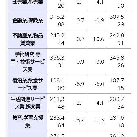
卸売業,小売業
-2.1
4.1
-
20
90
318,2
307,5
金融業,保険業
0.7
-0.9
-
88
29
不動産業,物品
245,2
242,8
0.2
10.6
賃貸業
44
91
学術研究,専
366,3
346,8
門・技術サービ
0.9
3.0
-
31
26
ス業
宿泊業,飲食サ
108,1
107,7
-6.9
-6.0
-
ービス業
09
15
生活関連サービ
211,3
209,7
-2.1
4.1
ス業,娯楽業
48
34
教育,学習支援
283,4
281,6
-0.4
-1.2
-
業
64
10
274,5
261,2