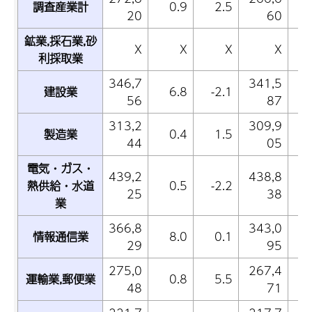
調査産業計
0.9
2.5
20
60
鉱業,採石業,砂
X
X
X
X
利採取業
346,7
341,5
建設業
6.8
-2.1
56
87
313,2
309,9
製造業
0.4
1.5
44
05
電気・ガス・
439,2
438,8
熱供給・水道
0.5
-2.2
25
38
業
366,8
343,0
情報通信業
8.0
0.1
29
95
275,0
267,4
運輸業,郵便業
0.8
5.5
-
48
71