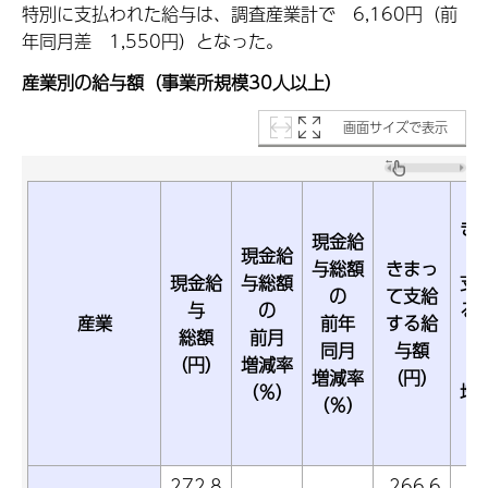
特別に支払われた給与は、調査産業計で 6,160円（前
年同月差 1,550円）となった。
産業別の給与額（事業所規模30人以上）
画面サイズで表示
き
現金給
現金給
与総額
きまっ
現金給
与総額
支
の
て支給
与
の
る
産業
前年
する給
総額
前月
同月
与額
（円）
増減率
前
増減率
（円）
（％）
増
（％）
（
272,8
266,6