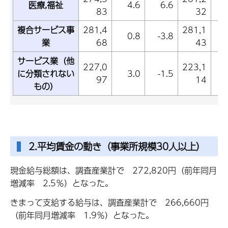
医療,福祉
4.6
6.6
83
32
複合サービス事
281,4
281,1
0.8
-3.8
業
68
43
サービス業（他
227,0
223,1
に分類されない
3.0
-1.5
97
14
もの）
2.平均賃金の動き（事業所規模30人以上）
現金給与総額は、調査産業計で 272,820円（前年同月
増減率 2.5％）となった。
きまって支給する給与は、調査産業計で 266,660円
（前年同月増減率 1.9％）となった。