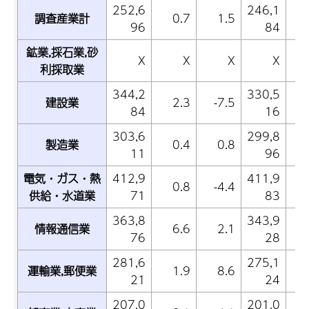
252,6
246,1
調査産業計
0.7
1.5
96
84
鉱業,採石業,砂
X
X
X
X
利採取業
344,2
330,5
建設業
2.3
-7.5
84
16
303,6
299,8
製造業
0.4
0.8
11
96
電気・ガス・熱
412,9
411,9
0.8
-4.4
供給・水道業
71
83
363,8
343,9
情報通信業
6.6
2.1
76
28
281,6
275,1
運輸業,郵便業
1.9
8.6
21
24
207,0
201,0