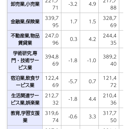
221,7
217,7
卸売業,小売業
-3.2
4.9
-
71
88
339,7
328,7
金融業,保険業
1.7
1.5
-
95
69
不動産業,物品
247,0
244,4
0.3
4.2
賃貸業
96
35
学術研究,専
394,8
389,2
門・技術サー
-1.8
-1.0
-
69
40
ビス業
宿泊業,飲食サ
122,4
121,4
-5.7
0.7
-
ービス業
69
72
生活関連サー
212,7
210,4
-1.8
4.4
ビス業,娯楽業
32
36
教育,学習支援
319,6
317,7
-0.6
3.3
-
業
74
50