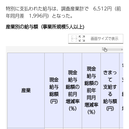
特別に支払われた給与は、調査産業計で 6,512円（前
年同月差 1,996円）となった。
産業別の給与額（事業所規模5人以上)
画面サイズで表示
き
現金
現金
きまっ
給与
現金
給与
て
支
総額の
給与
総額の
支給す
産業
前年
総額
前月
る
給
同月
（円）
増減率
給与額
前
増減率
（％）
（円）
増
（％）
（