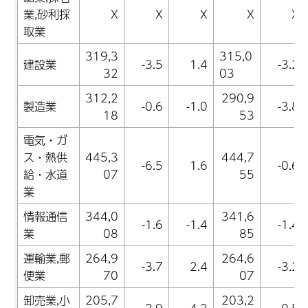
業,砂利採
X
X
X
X
X
取業
319,3
315,0
建設業
-3.5
1.4
-3.2
32
03
312,2
290,9
製造業
-0.6
-1.0
-3.8
18
53
電気・ガ
ス・熱供
445,3
444,7
-6.5
1.6
-0.6
給・水道
07
55
業
情報通信
344,0
341,6
-1.6
-1.4
-1.4
業
08
85
運輸業,郵
264,9
264,6
-3.7
2.4
-3.2
便業
70
07
卸売業,小
205,7
203,2