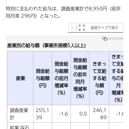
特別に支払われた給与は、調査産業計で8,950円（前年
同月差 296円）となった。
画面サイズで表示
産業別の給与額（事業所規模5人以上)
きまっ
現金給
現金給
きまっ
て支給
与総額
現金給
与総額
て支給
する給
の前年
産業
与総額
の前月
する給
与の前
同月
（円）
増減率
与額
月
増減率
（％）
（円）
増減率
（％）
（％）
調査産業
255,1
246,1
-1.6
0.0
-1.6
計
39
89
鉱業,採石