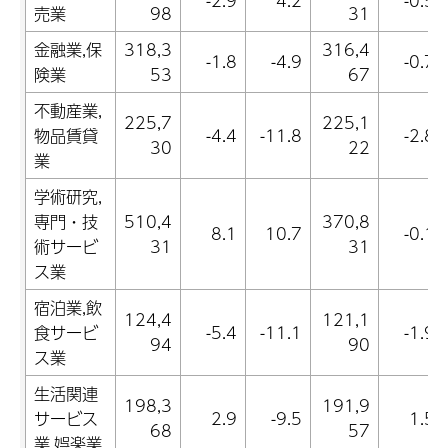
-2.9
4.2
-0.5
売業
98
31
金融業,保
318,3
316,4
-1.8
-4.9
-0.7
険業
53
67
不動産業,
225,7
225,1
物品賃貸
-4.4
-11.8
-2.8
30
22
業
学術研究,
専門・技
510,4
370,8
8.1
10.7
-0.1
術サービ
31
31
ス業
宿泊業,飲
124,4
121,1
食サービ
-5.4
-11.1
-1.9
94
90
ス業
生活関連
198,3
191,9
サービス
2.9
-9.5
1.5
68
57
業,娯楽業