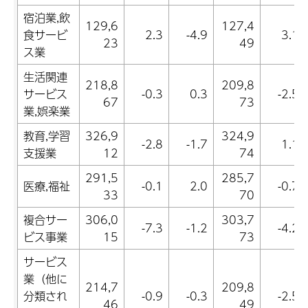
宿泊業,飲
129,6
127,4
食サービ
2.3
-4.9
3.1
23
49
ス業
生活関連
218,8
209,8
サービス
-0.3
0.3
-2.5
67
73
業,娯楽業
教育,学習
326,9
324,9
-2.8
-1.7
1.1
支援業
12
74
291,5
285,7
医療,福祉
-0.1
2.0
-0.7
33
70
複合サー
306,0
303,7
-7.3
-1.2
-4.2
ビス事業
15
73
サービス
業（他に
214,7
209,8
分類され
-0.9
-0.3
-2.5
46
49