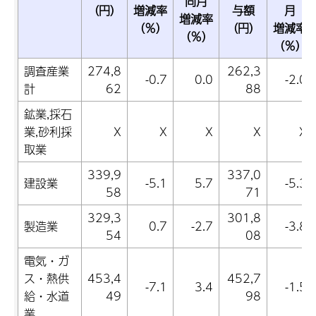
同月
（円）
増減率
与額
月
増減率
（％）
（円）
増減率
（％）
（％）
調査産業
274,8
262,3
-0.7
0.0
-2.0
計
62
88
鉱業,採石
業,砂利採
X
X
X
X
X
取業
339,9
337,0
建設業
-5.1
5.7
-5.3
58
71
329,3
301,8
製造業
0.7
-2.7
-3.8
54
08
電気・ガ
ス・熱供
453,4
452,7
-7.1
3.4
-1.5
給・水道
49
98
業