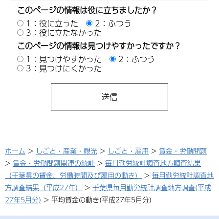
このページの情報は役に立ちましたか？
1：役に立った
2：ふつう
3：役に立たなかった
このページの情報は見つけやすかったですか？
1：見つけやすかった
2：ふつう
3：見つけにくかった
ホーム
>
しごと・産業・観光
>
しごと・雇用
>
賃金・労働問題
>
賃金・労働問題関連の統計
>
毎月勤労統計調査地方調査結果
（千葉県の賃金、労働時間及び雇用の動き）
>
毎月勤労統計調査地
方調査結果（平成27年）
>
千葉県毎月勤労統計調査地方調査(平成
27年5月分)
> 平均賃金の動き(平成27年5月分)