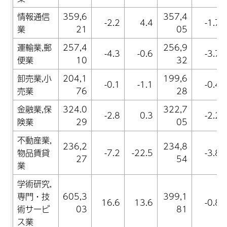
情報通信
359,6
357,4
-2.2
4.4
-1.7
業
21
05
運輸業,郵
257,4
256,9
-4.3
-0.6
-3.7
便業
10
32
卸売業,小
204,1
199,6
-0.1
-1.1
-0.4
売業
76
28
金融業,保
324.0
322,7
-2.8
0.3
-2.2
険業
29
05
不動産業,
236,2
234,8
物品賃貸
-7.2
-22.5
-3.8
27
54
業
学術研究,
専門・技
605,3
399,1
16.6
13.6
-0.8
術サービ
03
81
ス業