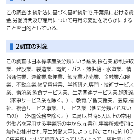
この調査は,統計法に基づく基幹統計で,千葉県における賃
金,労働時間及び雇用について毎月の変動を明らかにする
ことを目的としている。
2調査の対象
この調査は日本標準産業分類にいう鉱業,採石業,砂利採取
業、建設業、製造業、電気・ガス・熱供給・水道業、情
報通信業、運輸業,郵便業、卸売業,小売業、金融業,保険
業、不動産業,物品賃貸業、学術研究,専門・技術サービス
業、宿泊業,飲食サービス業、生活関連サービス業,娯楽業
（家事サービス業を除く。）、教育,学習支援業、医療,福
祉、複合サービス事業、サービス業（他に分類されない
もの）（外国公務を除く。）に属し,常時5人以上の常用
労働者を雇用する事業所の中から,産業別,事業所規模別に
無作為抽出され,厚生労働大臣によって指定された約100
0事業所について調査を行っている(よって、統計表中の