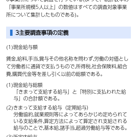
「事業所規模5人以上」の数値はすべての調査対象事業
所について集計したものである)。
3主要調査事項の定義
(1)現金給与額
賃金,給料,手当,賞与その他名称を問わず,労働の対価とし
て労働者に通貨で支払うもので,所得税,社会保険料,組合
費,購買代金等を差し引く以前の総額である。
(1)現金給与総額
「きまって支給する給与」と「特別に支払われた給
与」の合計額である。
(2)きまって支給する給与（定期給与）
労働協約,就業規則等によってあらかじめ定められて
いる支給条件,算定方法によって算定され支給される
給与のことで,基本給,諸手当,超過労働給与等である。
(3)所定内給与