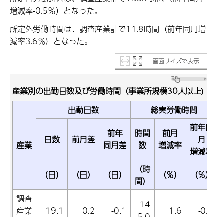
増減率-0.5％）となった。
所定外労働時間は、調査産業計で11.8時間（前年同月増
減率3.6％）となった。
画面サイズで表示
産業別の出勤日数及び労働時間（事業所規模30人以上)
出勤日数
総実労働時間
前年同
前年
時間
前月
日数
前月差
月
産業
同月差
数
増減率
増減率
（時
（日）
（日）
（日）
（％）
（％）
間）
調査
14
産業
19.1
0.2
-0.1
1.6
-0.1
5.0