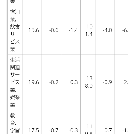
業
宿泊
業,
飲食
10
15.6
-0.6
-1.4
-4.0
-6.5
サー
1.4
ビス
業
生活
関連
サー
13
ビス
19.6
-0.2
0.3
-0.9
2.2
8.0
業,
娯楽
業
教
育,
11
学習
17.5
-0.7
-0.3
0.7
-1.7
9.8