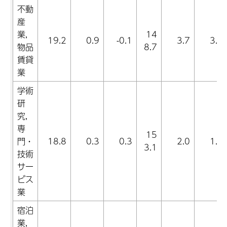
不動
産
業,
14
19.2
0.9
-0.1
3.7
3.7
物品
8.7
賃貸
業
学術
研
究,
専
15
門・
18.8
0.3
0.3
2.0
1.4
3.1
技術
サー
ビス
業
宿泊
業,