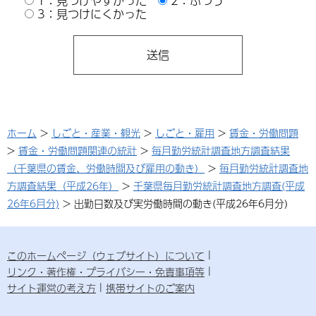
1：見つけやすかった
2：ふつう
3：見つけにくかった
ホーム
>
しごと・産業・観光
>
しごと・雇用
>
賃金・労働問題
>
賃金・労働問題関連の統計
>
毎月勤労統計調査地方調査結果
（千葉県の賃金、労働時間及び雇用の動き）
>
毎月勤労統計調査地
方調査結果（平成26年）
>
千葉県毎月勤労統計調査地方調査(平成
26年6月分)
> 出勤日数及び実労働時間の動き(平成26年6月分)
このホームページ（ウェブサイト）について
リンク・著作権・プライバシー・免責事項等
サイト運営の考え方
携帯サイトのご案内