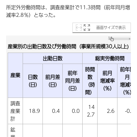
所定外労働時間は、調査産業計で11.3時間（前年同月増
減率2.8％）となった。
画面サイズで表示
産業別の出勤日数及び労働時間（事業所規模30人以上)
出勤日数
総実労働時間
時間
前年同
前年
前月
産業
日数
前月差
数
月
同月差
増減率
（日）
（日）
（時
増減率
（日）
（％）
間）
（％）
調査
14
産業
18.9
0.4
0.0
2.6
-0.4
2.7
計
鉱