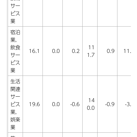
サー
ビス
業
宿泊
業,
飲食
11
16.1
0.0
0.2
0.9
11.3
サー
1.7
ビス
業
生活
関連
サー
14
ビス
19.6
0.0
-0.6
-0.9
-3.7
0.0
業,
娯楽
業