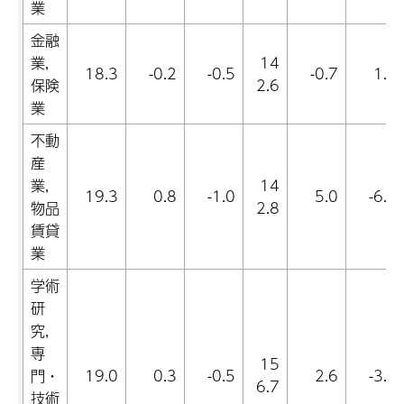
業
金融
業,
14
18.3
-0.2
-0.5
-0.7
1.1
保険
2.6
業
不動
産
業,
14
19.3
0.8
-1.0
5.0
-6.4
物品
2.8
賃貸
業
学術
研
究,
専
15
門・
19.0
0.3
-0.5
2.6
-3.0
6.7
技術