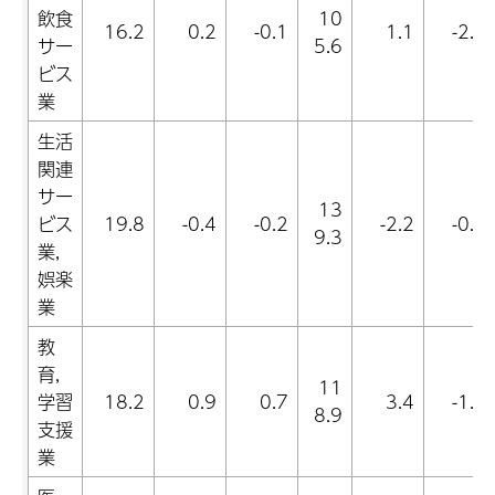
飲食
10
16.2
0.2
-0.1
1.1
-2.4
サー
5.6
ビス
業
生活
関連
サー
13
ビス
19.8
-0.4
-0.2
-2.2
-0.8
9.3
業,
娯楽
業
教
育,
11
学習
18.2
0.9
0.7
3.4
-1.0
8.9
支援
業