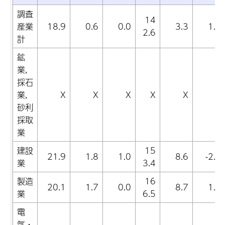
調査
14
産業
18.9
0.6
0.0
3.3
1.1
2.6
計
鉱
業,
採石
業,
X
X
X
X
X
X
砂利
採取
業
建設
15
21.9
1.8
1.0
8.6
-2.1
業
3.4
製造
16
20.1
1.7
0.0
8.7
1.7
業
6.5
電
気・