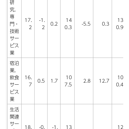
研
究,
専
17.
-1.
14
13
門・
0.2
-5.5
0.3
2
2
0.3
0.9
技術
サー
ビス
業
宿泊
業,
飲食
16.
10
10
0.5
1.7
2.8
12.7
サー
7
7.5
0.4
ビス
業
生活
関連
サー
18.
-0.
-1.
13
12