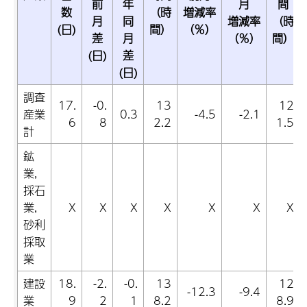
前
年
月
間
数
（時
増減率
月
同
増減率
（時
(日)
間）
（％）
差
月
（％）
間）
(日)
差
(日)
調査
17.
-0.
13
12
産業
0.3
-4.5
-2.1
6
8
2.2
1.5
計
鉱
業,
採石
業,
X
X
X
X
X
X
X
砂利
採取
業
建設
18.
-2.
-0.
13
12
-12.3
-9.4
業
9
2
1
8.2
8.9