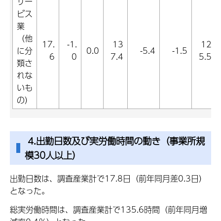
サー
ビス
業
（他
17.
-1.
13
12
に分
0.0
-5.4
-1.5
6
0
7.4
5.5
類さ
れな
いも
の）
4.出勤日数及び実労働時間の動き（事業所規
模30人以上）
出勤日数は、調査産業計で17.8日（前年同月差0.3日）
となった。
総実労働時間は、調査産業計で135.6時間（前年同月増