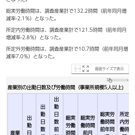
総実労働時間は、調査産業計で132.2時間（前年同月増
減率-2.1％）となった。
所定内労働時間は、調査産業計で121.5時間（前年同月
増減率-2.8％）となった。
所定外労働時間は、調査産業計で10.7時間（前年同月増
減率7.0％）となった。
画面サイズで表示
産業別の出勤日数及び労働時間（事業所規模5人以上)
出
出
勤
勤
日
総実労
所定
出
総実
総実労
日
数
働時間
内労
勤
労働
働時間
数
前
前年同
働時
産業
日
時間
前月