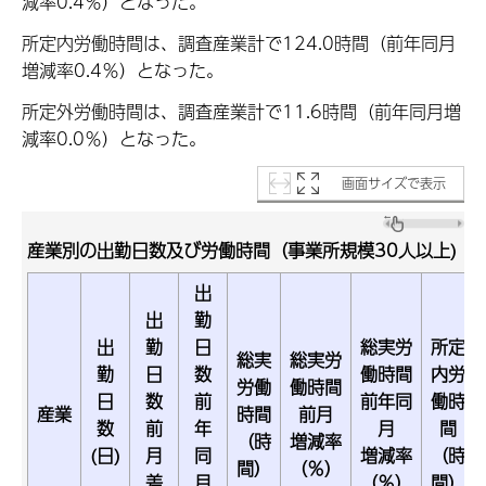
減率0.4％）となった。
所定内労働時間は、調査産業計で124.0時間（前年同月
増減率0.4％）となった。
所定外労働時間は、調査産業計で11.6時間（前年同月増
減率0.0％）となった。
画面サイズで表示
産業別の出勤日数及び労働時間（事業所規模30人以上)
出
出
勤
出
勤
日
総実労
所定
総実
総実労
勤
日
数
働時間
内労
労働
働時間
日
数
前
前年同
働時
産業
時間
前月
数
前
年
月
間
（時
増減率
(日)
月
同
増減率
（時
間）
（％）
差
月
（％）
間）