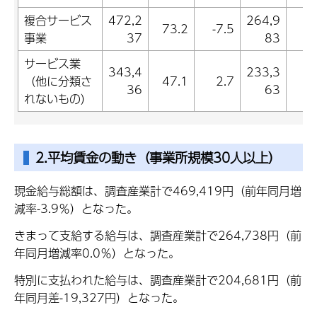
複合サービス
472,2
264,9
73.2
-7.5
-0
事業
37
83
サービス業
343,4
233,3
（他に分類さ
47.1
2.7
0
36
63
れないもの）
2.平均賃金の動き（事業所規模30人以上）
現金給与総額は、調査産業計で469,419円（前年同月増
減率-3.9％）となった。
きまって支給する給与は、調査産業計で264,738円（前
年同月増減率0.0％）となった。
特別に支払われた給与は、調査産業計で204,681円（前
年同月差-19,327円）となった。