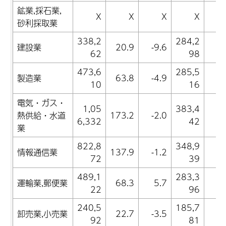
鉱業,採石業,
X
X
X
X
砂利採取業
338,2
284,2
建設業
20.9
-9.6
2
62
98
473,6
285,5
製造業
63.8
-4.9
1
10
16
電気・ガス・
1,05
383,4
熱供給・水道
173.2
-2.0
1
6,332
42
業
822,8
348,9
情報通信業
137.9
-1.2
2
72
39
489,1
283,3
運輸業,郵便業
68.3
5.7
0
22
96
240,5
185,7
卸売業,小売業
22.7
-3.5
-2
92
81