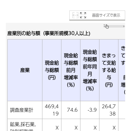
画面サイズで表示
産業別の給与額（事業所規模30人以上)
きま
現金給
現金給
きまっ
て支
与総額
現金給
与総額
て支給
する
前年同
産業
与総額
前月
する給
与
月
（円）
増減率
与
前
増減率
（％）
（円）
増減
（％）
（％
469,4
264,7
調査産業計
74.6
-3.9
0
19
38
鉱業,採石業,
X
X
X
X