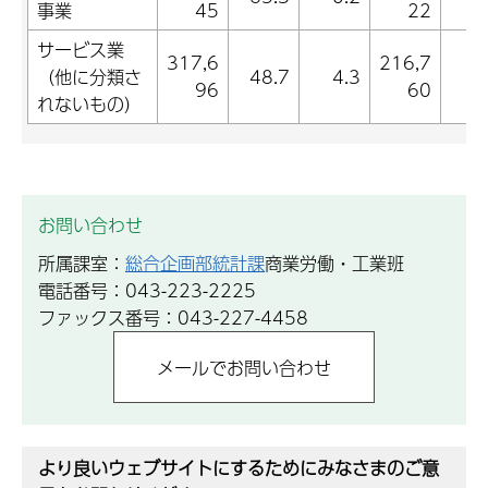
事業
45
22
サービス業
317,6
216,7
（他に分類さ
48.7
4.3
2
96
60
れないもの）
お問い合わせ
所属課室：
総合企画部統計課
商業労働・工業班
電話番号：043-223-2225
ファックス番号：043-227-4458
より良いウェブサイトにするためにみなさまのご意