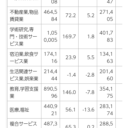
08
47
不動産業,物品
464,5
271,4
72.2
5.2
3
賃貸業
84
05
学術研究,専
1,05
401,7
門・技術サー
169.7
1.8
3
0,005
83
ビス業
宿泊業,飲食サ
174,1
134,1
23.9
5.5
-0
ービス業
16
63
生活関連サー
214,4
201,4
-1.4
-2.8
-5
ビス業,娯楽業
44
60
教育,学習支援
890,5
354,1
146.0
-7.8
-1
業
96
75
440,9
283,1
医療,福祉
56.1
-13.6
1
21
74
複合サービス
487,3
288,5
65.3
0.2
-0