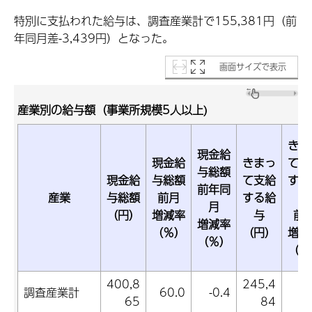
特別に支払われた給与は、調査産業計で155,381円（前
年同月差-3,439円）となった。
画面サイズで表示
産業別の給与額（事業所規模5人以上)
きま
現金給
現金給
きまっ
て支
与総額
現金給
与総額
て支給
する
前年同
産業
与総額
前月
する給
与
月
（円）
増減率
与
前
増減率
（％）
（円）
増減
（％）
（％
400,8
245,4
調査産業計
60.0
-0.4
-0
65
84