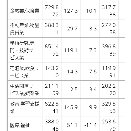
729,8
317,7
金融業,保険業
127.3
10.1
-0
72
88
不動産業,物品
388,3
277,0
29.7
-3.3
-0
賃貸業
11
58
学術研究,専
851,4
396,8
門・技術サー
119.1
7.3
2
92
89
ビス業
宿泊業,飲食サ
143,2
119,9
14.3
7.6
-2
ービス業
10
91
生活関連サー
211,1
202,2
2.5
3.4
-0
ビス業,娯楽業
59
20
教育,学習支援
822,5
329,5
145.9
9.9
-1
業
41
53
388,0
253,6
医療,福祉
51.1
-11.4
0
45
79