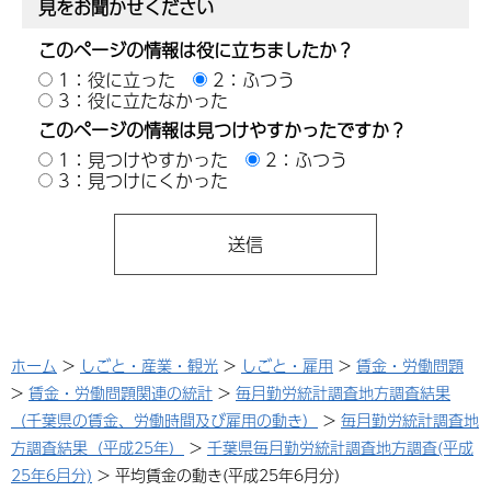
見をお聞かせください
このページの情報は役に立ちましたか？
1：役に立った
2：ふつう
3：役に立たなかった
このページの情報は見つけやすかったですか？
1：見つけやすかった
2：ふつう
3：見つけにくかった
ホーム
>
しごと・産業・観光
>
しごと・雇用
>
賃金・労働問題
>
賃金・労働問題関連の統計
>
毎月勤労統計調査地方調査結果
（千葉県の賃金、労働時間及び雇用の動き）
>
毎月勤労統計調査地
方調査結果（平成25年）
>
千葉県毎月勤労統計調査地方調査(平成
25年6月分)
> 平均賃金の動き(平成25年6月分)