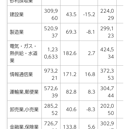
砂利採取業
309,9
224,0
建設業
43.5
-15.2
4
60
29
520,9
299,1
製造業
69.3
-8.1
0
37
23
電気・ガス・
1,23
424,5
熱供給・水道
182.6
2.7
-0
0,633
34
業
973,2
372,3
情報通信業
171.2
16.8
5
21
53
572,6
304,7
運輸業,郵便業
82.8
8.3
1
39
44
285,2
202,0
卸売業,小売業
40.6
-8.3
1
52
50
726,7
302,9
金融業,保険業
133.8
5.6
-2