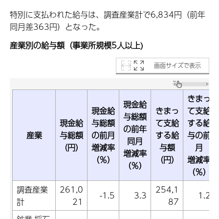
特別に支払われた給与は、調査産業計で6,834円（前年
同月差363円）となった。
産業別の給与額（事業所規模5人以上)
画面サイズで表示
きまっ
現金給
現金給
きまっ
て支給
与総額
現金給
与総額
て支給
する給
の前年
産業
与総額
の前月
する給
与の前
同月
（円）
増減率
与額
月
増減率
（％）
（円）
増減率
（％）
（％）
調査産業
261,0
254,1
-1.5
3.3
1.2
計
21
87