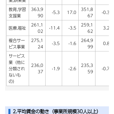
業,娯楽業
教育,学習
363,9
351,8
-5.3
17.0
-0.3
支援業
90
67
261,1
259,1
医療,福祉
-11.4
-3.5
3.2
02
62
複合サー
275,1
264,9
-3.5
-1.6
0.8
ビス事業
24
99
サービス
業（他に
236,0
235,3
分類され
-1.9
-2.6
-0.7
37
59
ないも
の）
2.平均賃金の動き（事業所規模30人以上）