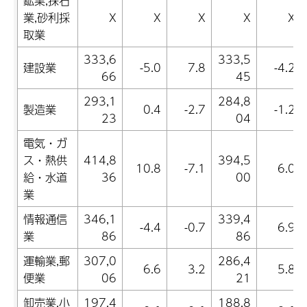
鉱業,採石
業,砂利採
X
X
X
X
X
取業
333,6
333,5
建設業
-5.0
7.8
-4.2
66
45
293,1
284,8
製造業
0.4
-2.7
-1.2
23
04
電気・ガ
ス・熱供
414,8
394,5
10.8
-7.1
6.0
給・水道
36
00
業
情報通信
346,1
339,4
-4.4
-0.7
6.9
業
86
86
運輸業,郵
307,0
286,4
6.6
3.2
5.8
便業
06
21
卸売業,小
197,4
188,8