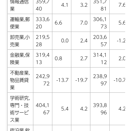
情報通信
359,7
351,7
4.1
3.2
7.6
業
40
81
運輸業,郵
333,6
306,1
6.6
7.0
5.6
便業
20
73
卸売業,小
219,5
203,6
0.0
2.4
-1.2
売業
28
57
金融業,保
319,4
314,1
0.8
2.7
2.0
険業
13
12
不動産業,
242,9
238,9
物品賃貸
-13.7
-19.7
-10.7
72
97
業
学術研究,
専門・技
404,1
393,8
5.4
4.2
4.2
術サービ
67
96
ス業
宿泊業,飲