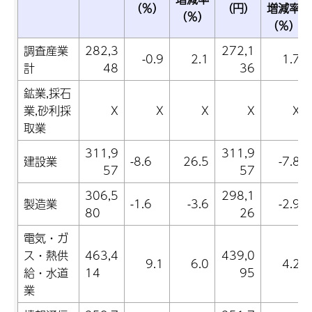
（％）
（円）
増減率
（％）
（％）
調査産業
282,3
272,1
-0.9
2.1
1.7
計
48
36
鉱業,採石
業,砂利採
X
X
X
X
X
取業
311,9
311,9
建設業
-8.6
26.5
-7.8
57
57
306,5
298,1
製造業
-1.6
-3.6
-2.9
80
26
電気・ガ
ス・熱供
463,4
439,0
9.1
6.0
4.2
給・水道
14
95
業