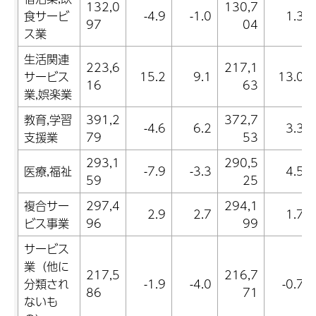
132,0
130,7
食サービ
-4.9
-1.0
1.3
97
04
ス業
生活関連
223,6
217,1
サービス
15.2
9.1
13.0
16
63
業,娯楽業
教育,学習
391,2
372,7
-4.6
6.2
3.3
支援業
79
53
293,1
290,5
医療,福祉
-7.9
-3.3
4.5
59
25
複合サー
297,4
294,1
2.9
2.7
1.7
ビス事業
96
99
サービス
業（他に
217,5
216,7
分類され
-1.9
-4.0
-0.7
86
71
ないも