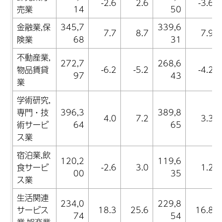
-2.6
2.6
-3.6
売業
14
50
金融業,保
345,7
339,6
7.7
8.7
7.9
険業
68
31
不動産業,
272,7
268,6
物品賃貸
-6.2
-5.2
-4.2
97
43
業
学術研究,
専門・技
396,3
389,8
4.0
7.2
3.3
術サービ
64
65
ス業
宿泊業,飲
120,2
119,6
食サービ
-2.6
3.0
1.2
00
35
ス業
生活関連
234,0
229,8
サービス
18.3
25.6
16.8
74
54