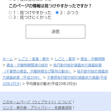
このページの情報は見つけやすかったですか？
1：見つけやすかった
2：ふつう
3：見つけにくかった
ホーム
>
しごと・産業・観光
>
しごと・雇用
>
賃金・労働問題
>
賃金・労働問題関連の統計
>
毎月勤労統計調査地方調査結果
（千葉県の賃金、労働時間及び雇用の動き）
>
毎月勤労統計調査地
方調査結果（平成20年）
>
千葉県毎月勤労統計調査地方調査(平成
20年2月分)
> 平均賃金の動き(平成20年2月分)
このホームページ（ウェブサイト）について
リンク・著作権・プライバシー・免責事項等