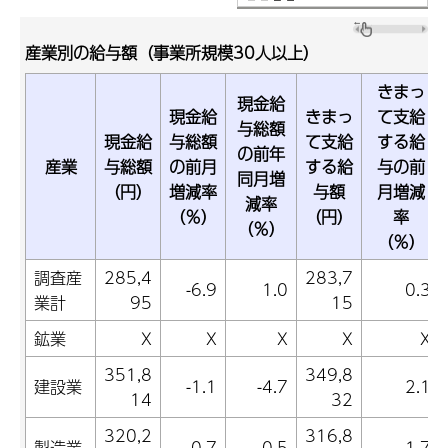
産業別の給与額（事業所規模30人以上）
きまっ
現金給
現金給
きまっ
て支給
与総額
現金給
与総額
て支給
する給
の前年
産業
与総額
の前月
する給
与の前
同月増
（円）
増減率
与額
月増減
減率
（％）
（円）
率
（％）
（％）
調査産
285,4
283,7
-6.9
1.0
0.3
業計
95
15
鉱業
X
X
X
X
X
351,8
349,8
建設業
-1.1
-4.7
2.1
14
32
320,2
316,8
製造業
-0.7
0.5
1.7