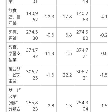
業
01
18
飲食
140,9
140,2
店、宿
-22.3
-17.8
-4.1
62
63
泊業
医療、
274,5
274,5
-0.6
6.8
-0.2
福祉
80
80
教育、
374,7
374,7
学習支
-11.3
-1.5
0.0
97
71
援業
複合サ
306,7
306,7
ービス
-1.6
22.2
-1.5
25
21
事業
サービ
ス業
(他に
255,8
254,3
-2.8
1.3
-1.5
分類さ
23
04