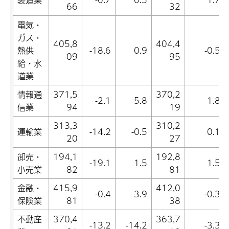
66
32
電気・
ガス・
405,8
404,4
熱供
-18.6
0.9
-0.5
09
95
給・水
道業
情報通
371,5
370,2
-2.1
5.8
1.8
信業
94
19
313,3
310,2
運輸業
-14.2
-0.5
0.1
20
27
卸売・
194,1
192,8
-19.1
1.5
1.5
小売業
82
81
金融・
415,9
412,0
-0.4
3.9
-0.3
保険業
81
38
不動産
370,4
363,7
-13.2
-14.2
-3.3