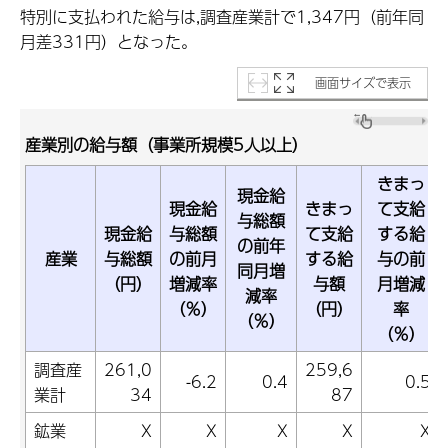
特別に支払われた給与は,調査産業計で1,347円（前年同
月差331円）となった。
画面サイズで表示
産業別の給与額（事業所規模5人以上）
きまっ
現金給
現金給
きまっ
て支給
与総額
現金給
与総額
て支給
する給
の前年
産業
与総額
の前月
する給
与の前
同月増
（円）
増減率
与額
月増減
減率
（％）
（円）
率
（％）
（％）
調査産
261,0
259,6
-6.2
0.4
0.5
業計
34
87
鉱業
X
X
X
X
X