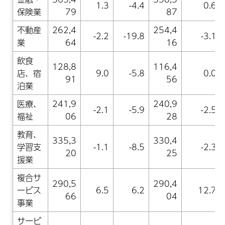
1.3
-4.4
0.6
保険業
79
87
不動産
262,4
254,4
-2.2
-19.8
-3.1
業
64
16
飲食
128,8
116,4
店、宿
9.0
-5.8
0.0
91
56
泊業
医療、
241,9
240,9
-2.1
-5.9
-2.5
福祉
06
28
教育、
335,3
330,4
学習支
-1.1
-8.5
-2.3
20
25
援業
複合サ
290,5
290,4
ービス
6.5
6.2
12.7
66
04
事業
サービ