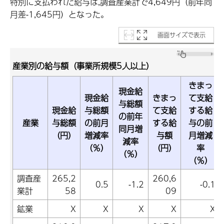
特別に支払われた給与は,調査産業計で4,649円（前年同
月差-1,645円）となった。
画面サイズで表示
産業別の給与額（事業所規模5人以上）
きまっ
現金給
現金給
きまっ
て支給
与総額
現金給
与総額
て支給
する給
の前年
産業
与総額
の前月
する給
与の前
同月増
（円）
増減率
与額
月増減
減率
（％）
（円）
率
（％）
（％）
調査産
265,2
260,6
0.5
-1.2
-0.1
業計
58
09
鉱業
X
X
X
X
X