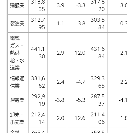
318,8
317,8
建設業
3.9
-3.3
3.6
35
20
312,7
303,5
製造業
1.1
3.8
0.3
95
84
電気・
ガス・
441,1
431,6
熱供
2.9
12.0
2.1
30
84
給・水
道業
情報通
331,6
329,3
2.4
-4.7
2.2
信業
62
65
292,9
287,5
運輸業
-3.8
-5.3
-4.1
19
37
卸売・
212,4
211,4
2.0
12.6
1.8
小売業
14
06
金融・
365,4
358,5