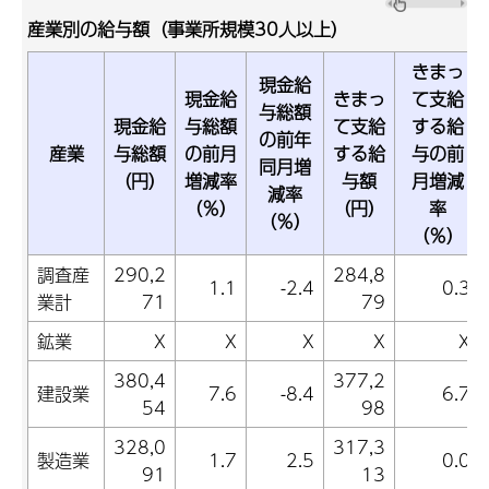
産業別の給与額（事業所規模30人以上）
きまっ
現金給
現金給
きまっ
て支給
与総額
現金給
与総額
て支給
する給
の前年
産業
与総額
の前月
する給
与の前
同月増
（円）
増減率
与額
月増減
減率
（％）
（円）
率
（％）
（％）
調査産
290,2
284,8
1.1
-2.4
0.3
業計
71
79
鉱業
X
X
X
X
X
380,4
377,2
建設業
7.6
-8.4
6.7
54
98
328,0
317,3
製造業
1.7
2.5
0.0
91
13