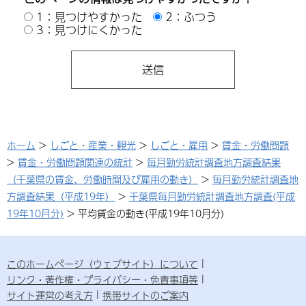
1：見つけやすかった
2：ふつう
3：見つけにくかった
ホーム
>
しごと・産業・観光
>
しごと・雇用
>
賃金・労働問題
>
賃金・労働問題関連の統計
>
毎月勤労統計調査地方調査結果
（千葉県の賃金、労働時間及び雇用の動き）
>
毎月勤労統計調査地
方調査結果（平成19年）
>
千葉県毎月勤労統計調査地方調査(平成
19年10月分)
> 平均賃金の動き(平成19年10月分)
このホームページ（ウェブサイト）について
リンク・著作権・プライバシー・免責事項等
サイト運営の考え方
携帯サイトのご案内