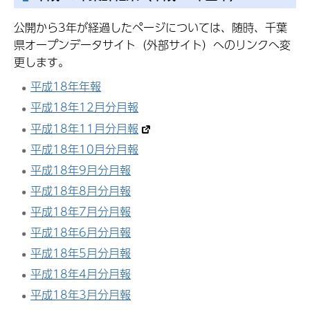
公開から3年が経過したページについては、随時、千葉
県オープンデータサイト（外部サイト）へのリンクへ変
更します。
平成18年年報
平成18年12月分月報
平成18年11月分月報
平成18年10月分月報
平成18年9月分月報
平成18年8月分月報
平成18年7月分月報
平成18年6月分月報
平成18年5月分月報
平成18年4月分月報
平成18年3月分月報