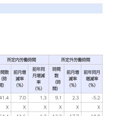
。
所定内労働時間
所定外労働時間
前年同
時間
時間数
前月増
前月増
前年同月
月増減
数
（時
減率
減率
増減率
率
（時
間）
（％）
（％）
（％）
（％）
間）
41.4
7.0
1.3
9.1
2.3
-5.2
X
X
X
X
X
X