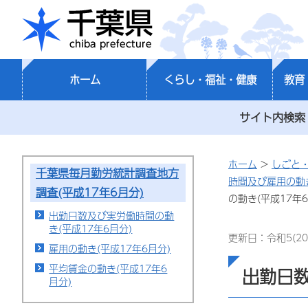
千葉県
ホーム
くらし・福祉・健康
教育
サイト内検索
ホーム
>
しごと
千葉県毎月勤労統計調査地方
時間及び雇用の動
調査(平成17年6月分)
の動き(平成17年6
出勤日数及び実労働時間の動
き(平成17年6月分)
更新日：令和5(20
雇用の動き(平成17年6月分)
平均賃金の動き(平成17年6
出勤日数
月分)