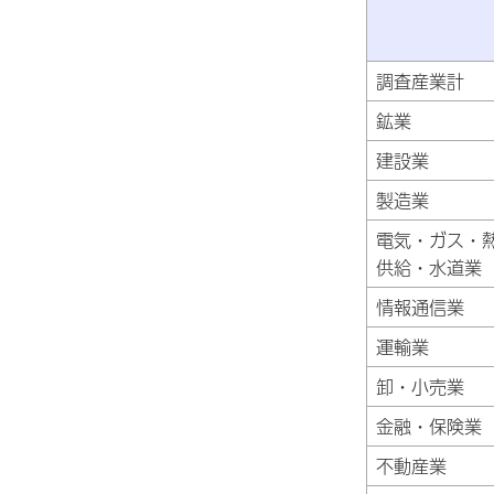
調査産業計
鉱業
建設業
製造業
電気・ガス・
供給・水道業
情報通信業
運輸業
卸・小売業
金融・保険業
不動産業