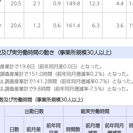
20.5
2.1
0.9
149.8
12.3
4.4
1
い
20.6
1.2
0.6
161.4
6.3
3.6
1
数及び実労働時間の動き（事業所規模30人以上）
産業計で19.8日（前年同月差0.0日）となった。
調査産業計で151.0時間（前年同月増減率0.2％）となった。
,調査産業計で141.2時間（前年同月増減率0.7％）となった
,調査産業計で9.8時間（前年同月増減率-7.5％）となった。
数及び労働時間（事業所規模30人以上）
出勤日数
総実労働時間
前年同
前月増
前年同月
日数
前月差
時間数
月差
減率
増減率