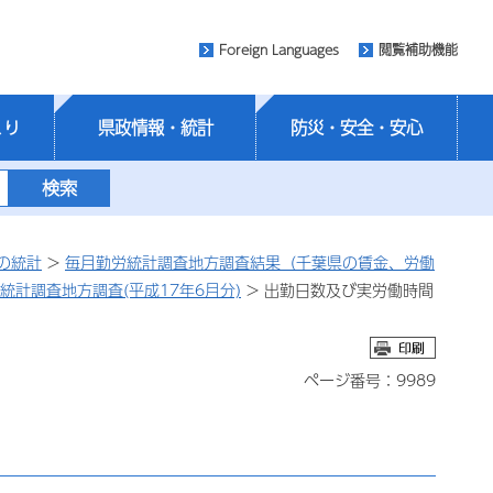
Foreign Languages
閲覧補助機能
くり
県政情報・統計
防災・安全・安心
の統計
>
毎月勤労統計調査地方調査結果（千葉県の賃金、労働
統計調査地方調査(平成17年6月分)
> 出勤日数及び実労働時間
ページ番号：9989