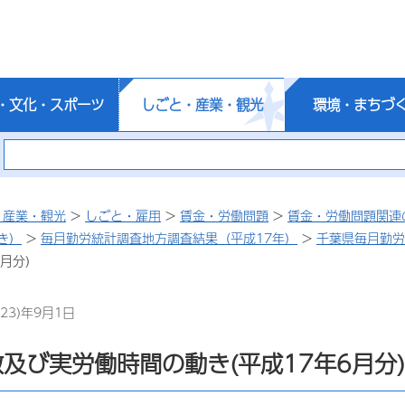
・文化・スポーツ
しごと・産業・観光
環境・まちづ
・産業・観光
>
しごと・雇用
>
賃金・労働問題
>
賃金・労働問題関連
き）
>
毎月勤労統計調査地方調査結果（平成17年）
>
千葉県毎月勤労
月分)
23)年9月1日
及び実労働時間の動き(平成17年6月分)